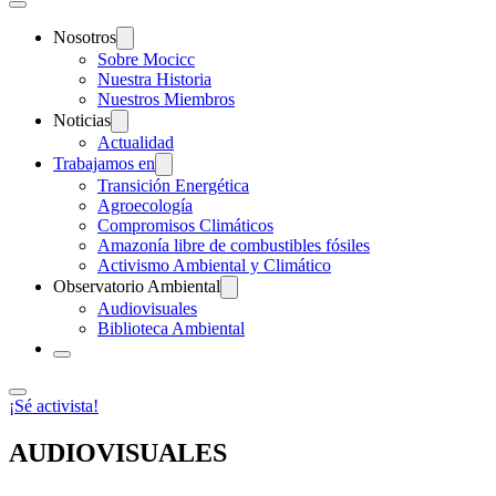
Nosotros
Sobre Mocicc
Nuestra Historia
Nuestros Miembros
Noticias
Actualidad
Trabajamos en
Transición Energética
Agroecología
Compromisos Climáticos
Amazonía libre de combustibles fósiles
Activismo Ambiental y Climático
Observatorio Ambiental
Audiovisuales
Biblioteca Ambiental
¡Sé activista!
AUDIO
VISUALES