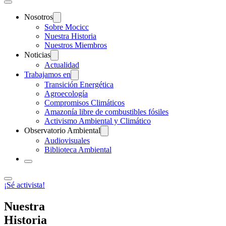
Nosotros
Sobre Mocicc
Nuestra Historia
Nuestros Miembros
Noticias
Actualidad
Trabajamos en
Transición Energética
Agroecología
Compromisos Climáticos
Amazonía libre de combustibles fósiles
Activismo Ambiental y Climático
Observatorio Ambiental
Audiovisuales
Biblioteca Ambiental
¡Sé activista!
Nuestra
Historia