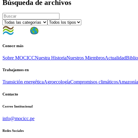
Búsqueda de archivos
Conoce más
Sobre MOCICC
Nuestra Historia
Nuestros Miembros
Actualidad
Bibli
Trabajamos en
Transición energética
Agroecología
Compromisos climáticos
Amazonía l
Contacto
Correo Institucional
info@mocicc.pe
Redes Sociales