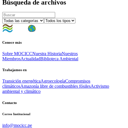
Búsqueda de archivos
Conoce más
Sobre MOCICC
Nuestra Historia
Nuestros
Miembros
Actualidad
Biblioteca Ambiental
Trabajamos en
Transición energética
Agroecología
Compromisos
climáticos
Amazonía libre de combustibles fósiles
Activismo
ambiental y climático
Contacto
Correo Institucional
info@mocicc.pe