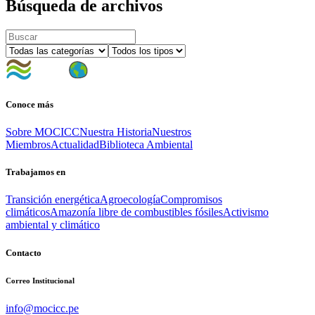
Búsqueda de archivos
Conoce más
Sobre MOCICC
Nuestra Historia
Nuestros
Miembros
Actualidad
Biblioteca Ambiental
Trabajamos en
Transición energética
Agroecología
Compromisos
climáticos
Amazonía libre de combustibles fósiles
Activismo
ambiental y climático
Contacto
Correo Institucional
info@mocicc.pe