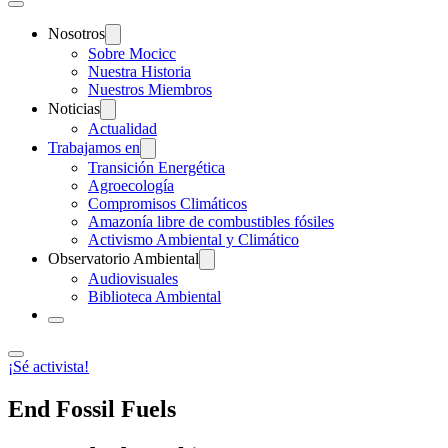
Nosotros
Sobre Mocicc
Nuestra Historia
Nuestros Miembros
Noticias
Actualidad
Trabajamos en
Transición Energética
Agroecología
Compromisos Climáticos
Amazonía libre de combustibles fósiles
Activismo Ambiental y Climático
Observatorio Ambiental
Audiovisuales
Biblioteca Ambiental
¡Sé activista!
End Fossil Fuels