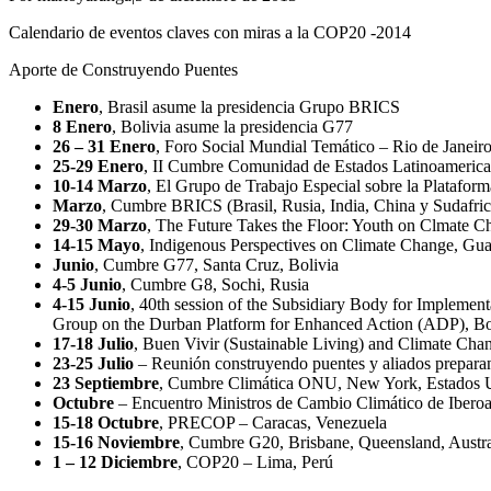
Calendario de eventos claves con miras a la COP20 -2014
Aporte de Construyendo Puentes
Enero
, Brasil asume la presidencia Grupo BRICS
8 Enero
, Bolivia asume la presidencia G77
26 – 31 Enero
, Foro Social Mundial Temático – Rio de Janeiro
25-29 Enero
, II Cumbre Comunidad de Estados Latinoamerica
10-14 Marzo
, El Grupo de Trabajo Especial sobre la Platafor
Marzo
, Cumbre BRICS (Brasil, Rusia, India, China y Sudafrica
29-30 Marzo
, The Future Takes the Floor: Youth on Clmate
14-15 Mayo
, Indigenous Perspectives on Climate Change, 
Junio
, Cumbre G77, Santa Cruz, Bolivia
4-5 Junio
, Cumbre G8, Sochi, Rusia
4-15 Junio
, 40th session of the Subsidiary Body for Implemen
Group on the Durban Platform for Enhanced Action (ADP), B
17-18 Julio
, Buen Vivir (Sustainable Living) and Climate Ch
23-25 Julio
– Reunión construyendo puentes y aliados prepara
23 Septiembre
, Cumbre Climática ONU, New York, Estados 
Octubre
– Encuentro Ministros de Cambio Climático de Iberoamé
15-18 Octubre
, PRECOP – Caracas, Venezuela
15-16 Noviembre
, Cumbre G20, Brisbane, Queensland, Austra
1 – 12 Diciembre
, COP20 – Lima, Perú