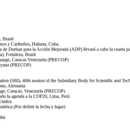
, Brasil
nos y Caribeños, Habana, Cuba.
ma de Durban para la Acción Mejorada (ADP) llevará a cabo la cuarta 
), Fortaleza, Brasil
 Change, Caracas Venezuela (PRECOP)
Guayana (PRECOP)
tation (SBI), 40th session of the Subsidiary Body for Scientific and 
onn, Alemania
ange, Caracas, Venezuela (PRECOP)
ndo la agenda a la COP20, Lima, Perú
Unidos
rica (Por definir la fecha y lugar)
lia