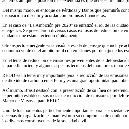
acuerdo, aunque la posición más extendida es que debe ser incluida p
Del mismo modo, el enfoque de Pérdidas y Daños que permitiría conta
disposición a discutir y acordar compromisos financieros.
En el caso de “La Ambición pre 2020” se enfatizó el rol de las ciudades
energética. Se presentaron diversos casos exitosos de reducción de emi
ciudades que están creciendo rápidamente.
Otro aspecto emergente es la visión a escala de paisaje que incluye ac
economía verde en el ámbito rural con emisiones por debajo de los esq
En el tema de reducción de emisiones provenientes de la deforestac
la parte financiera y algunos aspectos técnicos del monitoreo, reporte
REDD es un tema muy importante para la reducción de las emisiones de
de dióxido de carbono en el Perú y es una gran oportunidad para obtene
Así mismo, Brasil destacó con la presentación de su línea de referenc
le permitirá establecer sus metas de reducción de emisiones por defore
Marco de Varsovia para REDD.
Uno de los momentos particularmente importantes para la sociedad civi
decenas de organizaciones manifestaron su compromiso de continuar tr
los diversos constituyentes de la sociedad civil.