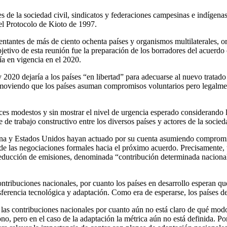
s de la sociedad civil, sindicatos y federaciones campesinas e indígenas
del Protocolo de Kioto de 1997.
entantes de más de ciento ochenta países y organismos multilaterales, or
bjetivo de esta reunión fue la preparación de los borradores del acuerd
ía en vigencia en el 2020.
020 dejaría a los países “en libertad” para adecuarse al nuevo tratado 
romoviendo que los países asuman compromisos voluntarios pero legalme
ces modestos y sin mostrar el nivel de urgencia esperado considerando 
e trabajo constructivo entre los diversos países y actores de la socieda
ina y Estados Unidos hayan actuado por su cuenta asumiendo compromis
de las negociaciones formales hacia el próximo acuerdo. Precisamente, u
educción de emisiones, denominada “contribución determinada nacional
ntribuciones nacionales, por cuanto los países en desarrollo esperan que
rencia tecnológica y adaptación. Como era de esperarse, los países des
e las contribuciones nacionales por cuanto aún no está claro de qué mod
 pero en el caso de la adaptación la métrica aún no está definida. Por 