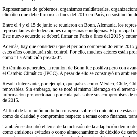
Representantes de gobiernos, organismos multilaterales, organizacione
climático que debe firmarse a fines del 2015 en París, en sustitución 
Entre el 4 y el 15 de junio se reunieron en Bonn, Alemania, los repres
representantes de federaciones campesinas e indígenas. El principal o
Este nuevo acuerdo se deberá firmar en París a fines del 2015 y entrar
Además, hay que considerar que el periodo comprendido entre 2015 y 2
estos años continuarán sin control. Por ello, muchos actores están p
como “La Ambición pre2020”.
En términos generales, la reunión de Bonn fue positiva pero con avan
el Cambio Climático (IPCC). A pesar de ello se construyó un ambiente d
Resulta interesante, por ejemplo, que países como México, Chile, Ch
renovables. Sin embargo, no se notó el mismo liderazgo en el terreno 
información proporcionada por cada país sobre sus compromisos de r
de 2015.
Al final de la reunión no hubo consenso sobre el contenido de estas co
como de claridad y compromiso respecto a temas como finanzas, transfe
También se discutió el tema de la inclusión de la adaptación dentro d
como emisiones evitadas o como almacenamiento de dióxido de carbono,