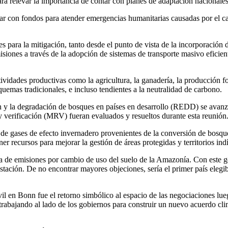
ara relevar la importancia de contar con planes de adaptación nacional
r con fondos para atender emergencias humanitarias causadas por el ca
 para la mitigación, tanto desde el punto de vista de la incorporación d
siones a través de la adopción de sistemas de transporte masivo eficiente
tividades productivas como la agricultura, la ganadería, la producción f
uemas tradicionales, e incluso tendientes a la neutralidad de carbono.
ión y la degradación de bosques en países en desarrollo (REDD) se ava
 y verificación (MRV) fueran evaluados y resueltos durante esta reunión
 gases de efecto invernadero provenientes de la conversión de bosques.
r recursos para mejorar la gestión de áreas protegidas y territorios ind
ia de emisiones por cambio de uso del suelo de la Amazonía. Con este ge
stación. De no encontrar mayores objeciones, sería el primer país elegib
l en Bonn fue el retorno simbólico al espacio de las negociaciones lue
abajando al lado de los gobiernos para construir un nuevo acuerdo clim