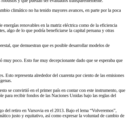
es robustos y que puedan ser evaluados transparentemente.
mbio climático no ha tenido mayores avances, en parte por la poca
e energías renovables en la matriz eléctrica como de la eficiencia
s, algo de lo que podría beneficiarse la capital peruana y otras
orestal, que demuestran que es posible desarrollar modelos de
nzó muy poco. Esto fue muy decepcionante dado que se esperaba que
.
 Esto representa alrededor del cuarenta por ciento de las emisiones
ígenas.
sto se convirtió en el primer país en contar con este instrumento, que
le para recibir fondos de las Naciones Unidas bajo las reglas del
go del retiro en Varsovia en el 2013. Bajo el lema “Volveremos”,
ático justo y equitativo, así como expresar la voluntad de cambio de