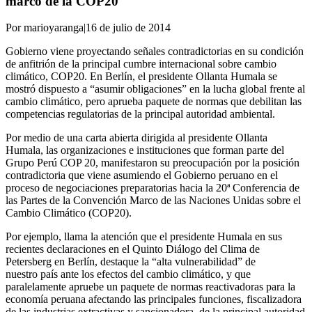
marco de la COP20
Por marioyaranga
|
16 de julio de 2014
Gobierno viene proyectando señales contradictorias en su condición
de anfitrión de la principal cumbre internacional sobre cambio
climático, COP20. En Berlín, el presidente Ollanta Humala se
mostró dispuesto a “asumir obligaciones” en la lucha global frente al
cambio climático, pero aprueba paquete de normas que debilitan las
competencias regulatorias de la principal autoridad ambiental.
Por medio de una carta abierta dirigida al presidente Ollanta
Humala, las organizaciones e instituciones que forman parte del
Grupo Perú COP 20, manifestaron su preocupación por la posición
contradictoria que viene asumiendo el Gobierno peruano en el
proceso de negociaciones preparatorias hacia la 20ª Conferencia de
las Partes de la Convención Marco de las Naciones Unidas sobre el
Cambio Climático (COP20).
Por ejemplo, llama la atención que el presidente Humala en sus
recientes declaraciones en el Quinto Diálogo del Clima de
Petersberg en Berlín, destaque la “alta vulnerabilidad” de
nuestro país ante los efectos del cambio climático, y que
paralelamente apruebe un paquete de normas reactivadoras para la
economía peruana afectando las principales funciones, fiscalizadora
de las industrias extractivas y sancionadora, de la principal autoridad