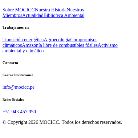
Sobre MOCICC
Nuestra Historia
Nuestros
Miembros
Actualidad
Biblioteca Ambiental
Trabajamos en
Transición energética
Agroecología
Compromisos
climáticos
Amazonía libre de combustibles fósiles
Activismo
ambiental y climático
Contacto
Correo Institucional
info@mocicc.pe
Redes Sociales
+51 943 457 950
© Copyright 2026 MOCICC. Todos los derechos reservados.