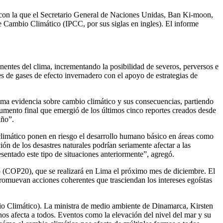
e con la que el Secretario General de Naciones Unidas, Ban Ki-moon,
re Cambio Climático (IPCC, por sus siglas en ingles). El informe
entes del clima, incrementando la posibilidad de severos, perversos e
es de gases de efecto invernadero con el apoyo de estrategias de
tima evidencia sobre cambio climático y sus consecuencias, partiendo
umento final que emergió de los últimos cinco reportes creados desde
año”.
 climático ponen en riesgo el desarrollo humano básico en áreas como
ión de los desastres naturales podrían seriamente afectar a las
entado este tipo de situaciones anteriormente”, agregó.
o (COP20), que se realizará en Lima el próximo mes de diciembre. El
promuevan acciones coherentes que trasciendan los intereses egoístas
io Climático). La ministra de medio ambiente de Dinamarca, Kirsten
nos afecta a todos. Eventos como la elevación del nivel del mar y su