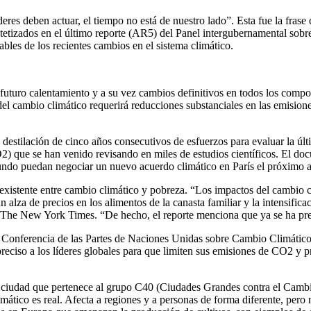
eres deben actuar, el tiempo no está de nuestro lado”. Esta fue la fras
intetizados en el último reporte (AR5) del Panel intergubernamental sob
ables de los recientes cambios en el sistema climático.
futuro calentamiento y a su vez cambios definitivos en todos los compon
o del cambio climático requerirá reducciones substanciales en las emision
 destilación de cinco años consecutivos de esfuerzos para evaluar la úl
2) que se han venido revisando en miles de estudios científicos. El doc
 mundo puedan negociar un nuevo acuerdo climático en París el próximo 
n existente entre cambio climático y pobreza. “Los impactos del cambio
alza de precios en los alimentos de la canasta familiar y la intensificac
io The New York Times. “De hecho, el reporte menciona que ya se ha pres
20 Conferencia de las Partes de Naciones Unidas sobre Cambio Climátic
 preciso a los líderes globales para que limiten sus emisiones de CO2 y 
, ciudad que pertenece al grupo C40 (Ciudades Grandes contra el Camb
ático es real. Afecta a regiones y a personas de forma diferente, pero 