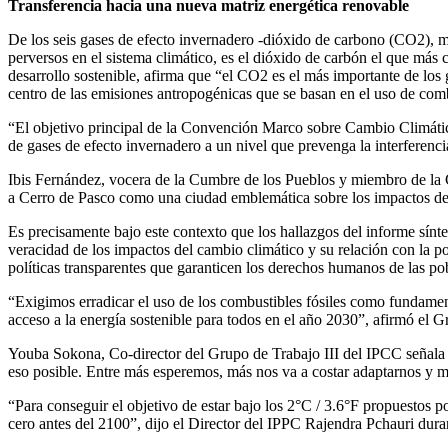
Transferencia hacia una nueva matriz energética renovable
De los seis gases de efecto invernadero -dióxido de carbono (CO2), 
perversos en el sistema climático, es el dióxido de carbón el que más 
desarrollo sostenible, afirma que “el CO2 es el más importante de los
centro de las emisiones antropogénicas que se basan en el uso de combu
“El objetivo principal de la Convención Marco sobre Cambio Climático
de gases de efecto invernadero a un nivel que prevenga la interferenci
Ibis Fernández, vocera de la Cumbre de los Pueblos y miembro de la C
a Cerro de Pasco como una ciudad emblemática sobre los impactos de l
Es precisamente bajo este contexto que los hallazgos del informe sínt
veracidad de los impactos del cambio climático y su relación con la p
políticas transparentes que garanticen los derechos humanos de las po
“Exigimos erradicar el uso de los combustibles fósiles como fundamen
acceso a la energía sostenible para todos en el año 2030”, afirmó el
Youba Sokona, Co-director del Grupo de Trabajo III del IPCC señala qu
eso posible. Entre más esperemos, más nos va a costar adaptarnos y mi
“Para conseguir el objetivo de estar bajo los 2°C / 3.6°F propuestos 
cero antes del 2100”, dijo el Director del IPPC Rajendra Pchauri duran