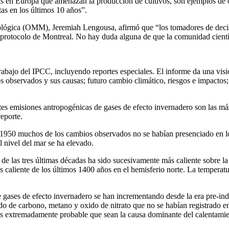
uvias en Europa que amenazan la producción de cultivos, son ejemplos de
as en los últimos 10 años”.
ológica (OMM), Jeremiah Lengousa, afirmó que “los tomadores de decisi
 protocolo de Montreal. No hay duda alguna de que la comunidad científi
Trabajo del IPCC, incluyendo reportes especiales. El informe da una vis
bservados y sus causas; futuro cambio climático, riesgos e impactos; f
ntes emisiones antropogénicas de gases de efecto invernadero son las más
reporte.
1950 muchos de los cambios observados no se habían presenciado en los
l nivel del mar se ha elevado.
de las tres últimas décadas ha sido sucesivamente más caliente sobre la 
caliente de los últimos 1400 años en el hemisferio norte. La temperatur
de gases de efecto invernadero se han incrementando desde la era pre-i
o de carbono, metano y oxido de nitrato que no se habían registrado en 
y es extremadamente probable que sean la causa dominante del calentami