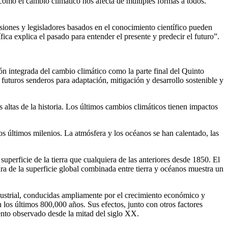
 cómo el cambio climático nos afecta de múltiples formas a todos.
ones y legisladores basados en el conocimiento científico pueden
ca explica el pasado para entender el presente y predecir el futuro”.
ión integrada del cambio climático como la parte final del Quinto
uturos senderos para adaptación, mitigación y desarrollo sostenible y
 altas de la historia. Los últimos cambios climáticos tienen impactos
 últimos milenios. La atmósfera y los océanos se han calentado, las
superficie de la tierra que cualquiera de las anteriores desde 1850. El
a de la superficie global combinada entre tierra y océanos muestra un
ndustrial, conducidas ampliamente por el crecimiento económico y
los últimos 800,000 años. Sus efectos, junto con otros factores
ento observado desde la mitad del siglo XX.