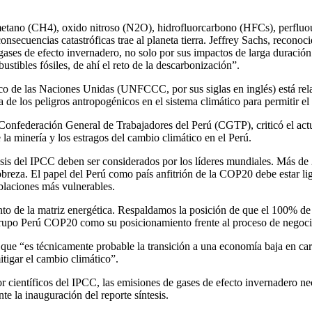
metano (CH4), oxido nitroso (N2O), hidrofluorcarbono (HFCs), perfluo
consecuencias catastróficas trae al planeta tierra. Jeffrey Sachs, recon
 gases de efecto invernadero, no solo por sus impactos de larga duraci
stibles fósiles, de ahí el reto de la descarbonización”.
 de las Naciones Unidas (UNFCCC, por sus siglas en inglés) está relaci
a de los peligros antropogénicos en el sistema climático para permitir e
onfederación General de Trabajadores del Perú (CGTP), criticó el actua
a minería y los estragos del cambio climático en el Perú.
esis del IPCC deben ser considerados por los líderes mundiales. Más de 
obreza. El papel del Perú como país anfitrión de la COP20 debe estar li
blaciones más vulnerables.
to de la matriz energética. Respaldamos la posición de que el 100% de 
 Grupo Perú COP20 como su posicionamiento frente al proceso de negocia
e “es técnicamente probable la transición a una economía baja en carbó
tigar el cambio climático”.
por científicos del IPCC, las emisiones de gases de efecto invernadero 
te la inauguración del reporte síntesis.