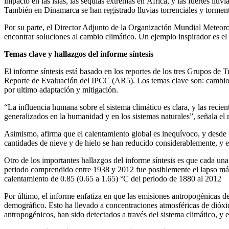
impacto en las islas, las sequías extremas en África, y las fuertes ll
También en Dinamarca se han registrado lluvias torrenciales y torment
Por su parte, el Director Adjunto de la Organización Mundial Meteor
encontrar soluciones al cambio climático. Un ejemplo inspirador es el
Temas clave y hallazgos del informe síntesis
El informe síntesis está basado en los reportes de los tres Grupos de 
Reporte de Evaluación del IPCC (AR5). Los temas clave son: cambios o
por ultimo adaptación y mitigación.
“La influencia humana sobre el sistema climático es clara, y las recie
generalizados en la humanidad y en los sistemas naturales”, señala el 
Asimismo, afirma que el calentamiento global es inequívoco, y desde 
cantidades de nieve y de hielo se han reducido considerablemente, y e
Otro de los importantes hallazgos del informe síntesis es que cada una 
periodo comprendido entre 1938 y 2012 fue posiblemente el lapso más 
calentamiento de 0.85 (0.65 a 1.65) °C del periodo de 1880 al 2012
Por último, el informe enfatiza en que las emisiones antropogénicas 
demográfico. Esto ha llevado a concentraciones atmosféricas de dióxid
antropogénicos, han sido detectados a través del sistema climático, 