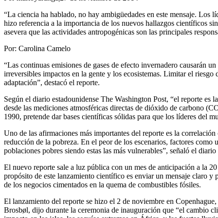
“La ciencia ha hablado, no hay ambigüedades en este mensaje. Los líd
hizo referencia a la importancia de los nuevos hallazgos científicos s
asevera que las actividades antropogénicas son las principales respons
Por: Carolina Camelo
“Las continuas emisiones de gases de efecto invernadero causarán un 
irreversibles impactos en la gente y los ecosistemas. Limitar el riesg
adaptación”, destacó el reporte.
Según el diario estadounidense The Washington Post, “el reporte es la
desde las mediciones atmosféricas directas de dióxido de carbono (CO
1990, pretende dar bases científicas sólidas para que los líderes del
Uno de las afirmaciones más importantes del reporte es la correlació
reducción de la pobreza. En el peor de los escenarios, factores como un 
poblaciones pobres siendo estas las más vulnerables”, señaló el diar
El nuevo reporte sale a luz pública con un mes de anticipación a la 
propósito de este lanzamiento científico es enviar un mensaje claro y
de los negocios cimentados en la quema de combustibles fósiles.
El lanzamiento del reporte se hizo el 2 de noviembre en Copenhague
Brosbøl, dijo durante la ceremonia de inauguración que “el cambio clim