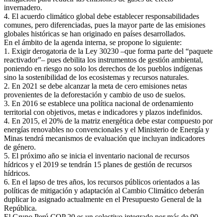
invernadero.
4. El acuerdo climático global debe establecer responsabilidades
comunes, pero diferenciadas, pues la mayor parte de las emisiones
globales históricas se han originado en países desarrollados.
En el ámbito de la agenda interna, se propone lo siguiente:
1. Exigir derogatoria de la Ley 30230 –que forma parte del “paquete
reactivador”– pues debilita los instrumentos de gestión ambiental,
poniendo en riesgo no solo los derechos de los pueblos indígenas
sino la sostenibilidad de los ecosistemas y recursos naturales.
2. En 2021 se debe alcanzar la meta de cero emisiones netas
provenientes de la deforestación y cambio de uso de suelos.
3. En 2016 se establece una política nacional de ordenamiento
territorial con objetivos, metas e indicadores y plazos indefinidos.
4. En 2015, el 20% de la matriz energética debe estar compuesto por
energías renovables no convencionales y el Ministerio de Energía y
Minas tendrá mecanismos de evaluación que incluyan indicadores
de género.
5. El próximo año se inicia el inventario nacional de recursos
hídricos y el 2019 se tendrán 15 planes de gestión de recursos
hídricos.
6. En el lapso de tres años, los recursos públicos orientados a las
políticas de mitigación y adaptación al Cambio Climático deberán
duplicar lo asignado actualmente en el Presupuesto General de la
República.
El Grupo Perú COP 20 es un colectivo integrado por más de 90