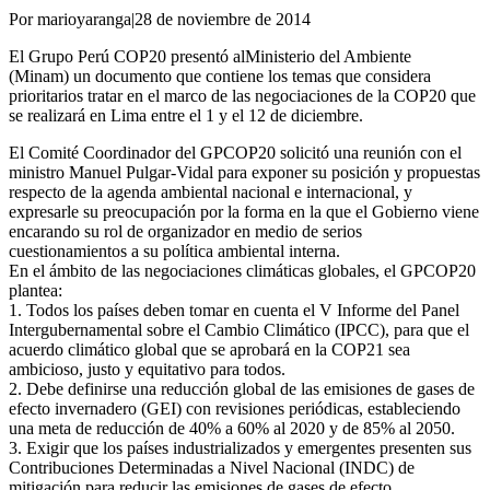
Por marioyaranga
|
28 de noviembre de 2014
El Grupo Perú COP20 presentó alMinisterio del Ambiente
(Minam) un documento que contiene los temas que considera
prioritarios tratar en el marco de las negociaciones de la COP20 que
se realizará en Lima entre el 1 y el 12 de diciembre.
El Comité Coordinador del GPCOP20 solicitó una reunión con el
ministro Manuel Pulgar-Vidal para exponer su posición y propuestas
respecto de la agenda ambiental nacional e internacional, y
expresarle su preocupación por la forma en la que el Gobierno viene
encarando su rol de organizador en medio de serios
cuestionamientos a su política ambiental interna.
En el ámbito de las negociaciones climáticas globales, el GPCOP20
plantea:
1. Todos los países deben tomar en cuenta el V Informe del Panel
Intergubernamental sobre el Cambio Climático (IPCC), para que el
acuerdo climático global que se aprobará en la COP21 sea
ambicioso, justo y equitativo para todos.
2. Debe definirse una reducción global de las emisiones de gases de
efecto invernadero (GEI) con revisiones periódicas, estableciendo
una meta de reducción de 40% a 60% al 2020 y de 85% al 2050.
3. Exigir que los países industrializados y emergentes presenten sus
Contribuciones Determinadas a Nivel Nacional (INDC) de
mitigación para reducir las emisiones de gases de efecto