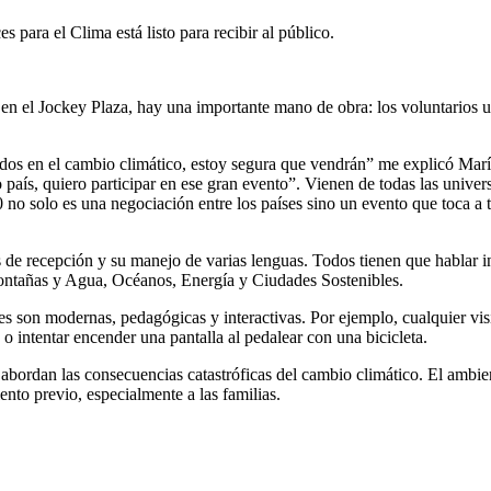
s para el Clima está listo para recibir al público.
en el Jockey Plaza, hay una importante mano de obra: los voluntarios un
ados en el cambio climático, estoy segura que vendrán” me explicó Ma
o país, quiero participar en ese gran evento”. Vienen de todas las univ
 no solo es una negociación entre los países sino un evento que toca a t
 de recepción y su manejo de varias lenguas. Todos tienen que hablar in
ntañas y Agua, Océanos, Energía y Ciudades Sostenibles.
es son modernas, pedagógicas y interactivas. Por ejemplo, cualquier vis
 o intentar encender una pantalla al pedalear con una bicicleta.
as abordan las consecuencias catastróficas del cambio climático. El amb
nto previo, especialmente a las familias.