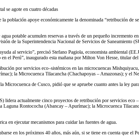
tal se agote en cuatro décadas
ue la población apoye económicamente la denominada “retribución de serv
 agua potable acumulen reservas a través de un pequeño incremento en su
ervisión de la Superintendencia Nacional de Servicios de Saneamiento
yuda al servicio”, precisó Stefano Pagiola, economista ambiental (EE.U
o en el Perú”, inaugurado esta mañana por Milton Von Hesse, titular de
ribución por servicios eco–sistémicos en las microcuencas Mishquiy
ímac); la Microcuenca Tilacancha (Chachapoyas – Amazonas); y el N
la Microcuenca de Cusco, pidió que se apruebe cuanto antes la ley para 
lidera actualmente cinco proyectos de retribución por servicios eco
 la Laguna Rontococha (Abancay – Apurímac); la Microcuenca Tilacan
rica en ejecutar mecanismos para cuidar las fuentes de agua.
abarse en los próximos 40 años, más aún, si se tiene en cuenta que el Pe