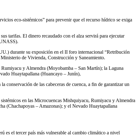
icios eco-sistémicos” para prevenir que el recurso hídrico se exiga
s tarifas. El dinero recaudado con el alza servirá para ejecutar
 (SUNASS).
U.) durante su exposición en el II foro internacional “Retribución
l Ministerio de Vivienda, Construcción y Saneamiento.
acu, Rumiyacu y Almendra (Moyobamba – San Martín); la Laguna
evado Huaytapallana (Huancayo – Junín),
la conservación de las cabeceras de cuenca, a fin de garantizar un
 – sistémicos en las Microcuencas Mishquiyacu, Rumiyacu y Almendra
cha (Chachapoyas – Amazonas); y el Nevado Huaytapallana
rú es el tercer país más vulnerable al cambio climático a nivel