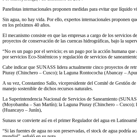
Panelistas internacionales proponen medidas para evitar que líquido vi
Sin agua, no hay vida. Por ello, expertos internacionales proponen q
en los próximos 40 años.
El mecanismo consiste en que las empresas a cargo de los servicios de
proyectos de conservación de las cuencas hidrográficas, bajo la sup
“No es un pago por el servicio; es un pago por la acción humana que a
por servicios Eco-Sistémicos y regulación de servicios de saneamient
Cabe indicar que SUNASS lidera actualmente cinco proyectos de ret
Piuray (Chinchero – Cusco); la Laguna Rontococha (Abancay – Apur
A su vez, Constantino Sallo, vicepresidente del Comité de Gestión de 
manejo sostenible de dichos recursos naturales.
La Superintendencia Nacional de Servicios de Saneamiento (SUNASS) 
(Moyobamba – San Martín); la Laguna Piuray (Chinchero – Cusco);
(Huancayo – Junín),
Sunass se convierte así en el primer Regulador del agua en Latinoamé
“Si las fuentes de agua no son preservadas, el stock de agua podría ac
mundial”, señaló en su nota.