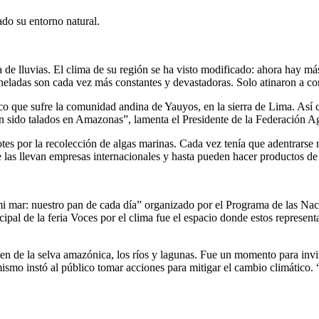
do su entorno natural.
e lluvias. El clima de su región se ha visto modificado: ahora hay más
 heladas son cada vez más constantes y devastadoras. Solo atinaron a con
ico que sufre la comunidad andina de Yauyos, en la sierra de Lima. As
han sido talados en Amazonas”, lamenta el Presidente de la Federació
es por la recolección de algas marinas. Cada vez tenía que adentrarse 
 las llevan empresas internacionales y hasta pueden hacer productos de 
mi mar: nuestro pan de cada día” organizado por el Programa de las Na
cipal de la feria Voces por el clima fue el espacio donde estos represe
n de la selva amazónica, los ríos y lagunas. Fue un momento para invit
mismo instó al público tomar acciones para mitigar el cambio climático.