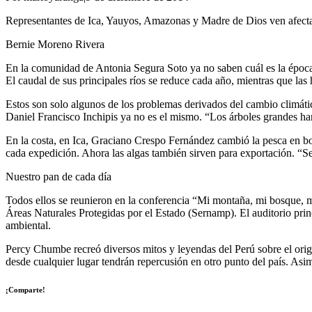
Representantes de Ica, Yauyos, Amazonas y Madre de Dios ven afecta
Bernie Moreno Rivera
En la comunidad de Antonia Segura Soto ya no saben cuál es la época d
El caudal de sus principales ríos se reduce cada año, mientras que las
Estos son solo algunos de los problemas derivados del cambio climát
Daniel Francisco Inchipis ya no es el mismo. “Los árboles grandes 
En la costa, en Ica, Graciano Crespo Fernández cambió la pesca en bot
cada expedición. Ahora las algas también sirven para exportación. “Se
Nuestro pan de cada día
Todos ellos se reunieron en la conferencia “Mi montaña, mi bosque, 
Áreas Naturales Protegidas por el Estado (Sernamp). El auditorio prin
ambiental.
Percy Chumbe recreó diversos mitos y leyendas del Perú sobre el orige
desde cualquier lugar tendrán repercusión en otro punto del país. Asi
¡Comparte!