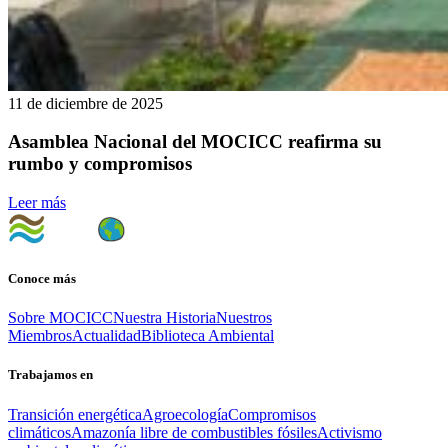
11 de diciembre de 2025
Asamblea Nacional del MOCICC reafirma su
rumbo y compromisos
Leer más
Conoce más
Sobre MOCICC
Nuestra Historia
Nuestros
Miembros
Actualidad
Biblioteca Ambiental
Trabajamos en
Transición energética
Agroecología
Compromisos
climáticos
Amazonía libre de combustibles fósiles
Activismo