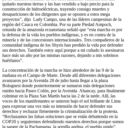
quitado nuestras tierras y las han vendido a bajo precio para la
construcción de hidroeléctricas, trayendo consigo muertes y
desapariciones de los dirigentes que se oponen a estos mega
proyectos”, dijo Lady Campo, una de las líderes campesinas de la
región del Cauca en Colombia. Por su parte Piedad Ampoch,
oriunda de la amazonía ecuatoriana señaló que “esta marcha es por
la defensa de la vida los pueblos indígenas, y es en contra de la
minería y de las concesiones internacionales. Tres compañeros de la
comunidad indígena de los Shyris han perdido la vida por defender
sus derechos. También estoy aquí porque a mi cuñado lo asesinaron
hace más un año por las mismas razones, dejando a mis sobrinos
huérfanos”.
La concentración de la marcha se hizo alrededor de las 9 de la
mañana en el Campo de Marte. Desde allí diferentes delegaciones
avanzaron por la Avenida 28 de julio hasta llegar a la plaza
Bolognesi donde posteriormente se sumaron más delegaciones
rumbo hacia Paseo Colón, por la Avenida Abancay, para finalmente
culminar en la Plaza San Martín hacia las 2 de la tarde. Allí, las
voces de los manifestantes se unieron bajo el sol brillante de Lima
para expresar una vez más su intensión de hacer defender sus
derechos y rechazar firmemente la criminalización de la protesta.
“Rechazamos las falsas soluciones que se están debatiendo en la
COP20 y seguiremos defendiendo nuestros derechos porque somos
la sangre de la Pachamama, la semilla andina, el pueblo unido”,