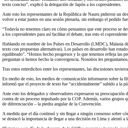
texto conciso”, explicó la delegación de Japón a los copresidentes.
Ante esto los representantes de la República de Nauru pidieron un de
volver a estar juntos en una sesión plenaria, sin embargo el pedido fu
“Todavía no tenemos claro en cómo pensamos que este proceso se desa
a los copresidentes para así facilitar el debate, tras esto el copresid
Hablando en nombre de los Países en Desarrollo (LMDC), Malasia dijo
texto con propuestas alternativas). Los países en desarrollo han esta
equilibrado”. “Hemos hecho progresos y lo que tenemos refleja las p
preguntan si hemos hecho la convergencia. Nosotros les preguntamos, 
Tras estos entredichos entre los representantes, las discusiones tuvie
En medio de esto, los medios de comunicación informaron sobre la fil
informó que el proyecto de texto fue “accidentalmente” subido a la
Ante esto los delegados y observadores expresaron su preocupación de
contra de un proceso impulsado por la COP. Además, varios grupos que 
de diferenciación – la piedra angular de la Convención.
A medida que el día continuó y sin llegar a ningún consenso sobre có
se destacó la importancia de llegar a una decisión en Lima y alentó a l