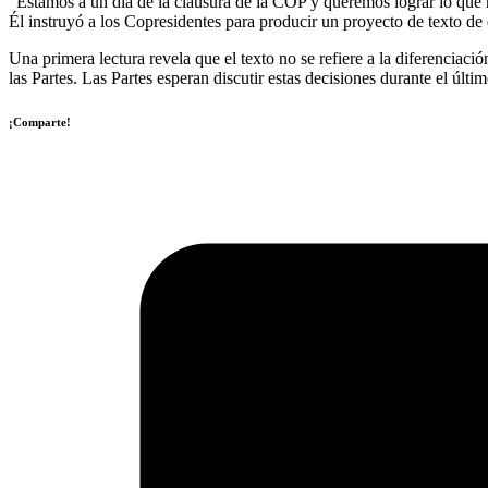
“Estamos a un día de la clausura de la COP y queremos lograr lo que 
Él instruyó a los Copresidentes para producir un proyecto de texto de 
Una primera lectura revela que el texto no se refiere a la diferencia
las Partes. Las Partes esperan discutir estas decisiones durante el últi
¡Comparte!