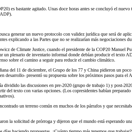
OP20) es bastante agitado. Unas doce horas antes se concluyó el nuevo t
(ADP).
 busca generar un nuevo protocolo con validez jurídica que será de apli
ntes explicando a las Partes que no se realizarían más negociaciones du
wicz de Climate Justice, cuando el presidente de la COP20 Manuel Pulg
un plenario de inventario informal donde debían producir el texto ADP
enso sobre el camino a seguir para reducir el cambio climático.
ana del 11 de diciembre, el Grupo de los 77 y China pidieron un poco d
n desarrollo- presentó su propuesta sobre los próximos pasos para el 
a dividido las discusiones en pre-2020 (grupo de trabajo 1) y post-2020
ir del texto con varias opciones. (Los copresidentes habían preparado 
ativos).
ncontrado un terreno común en muchos de los párrafos y que necesitaba
aron la solicitud de prórroga y dijeron que el mundo está esperando un
días haciendo propuestas. ¿Cuánto tiempo más tenemos que trabajar? N