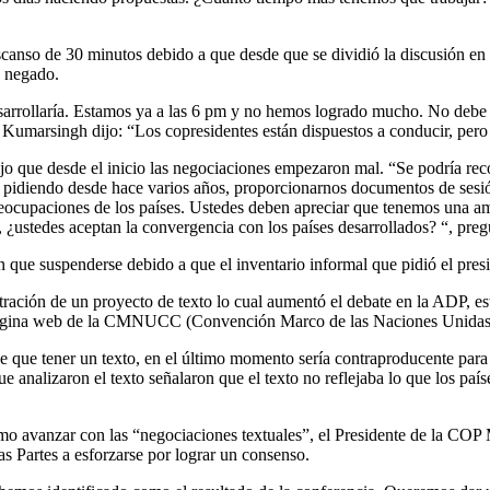
scanso de 30 minutos debido a que desde que se dividió la discusión en
e negado.
rrollaría. Estamos ya a las 6 pm y no hemos logrado mucho. No debe hab
ente Kumarsingh dijo: “Los copresidentes están dispuestos a conducir, pe
 que desde el inicio las negociaciones empezaron mal. “Se podría recor
do pidiendo desde hace varios años, proporcionarnos documentos de sesió
reocupaciones de los países. Ustedes deben apreciar que tenemos una a
¿ustedes aceptan la convergencia con los países desarrollados? “, preg
ron que suspenderse debido a que el inventario informal que pidió el pre
tración de un proyecto de texto lo cual aumentó el debate en la ADP, es
 página web de la CMNUCC (Convención Marco de las Naciones Unidas s
 que tener un texto, en el último momento sería contraproducente para 
analizaron el texto señalaron que el texto no reflejaba lo que los país
mo avanzar con las “negociaciones textuales”, el Presidente de la COP
as Partes a esforzarse por lograr un consenso.