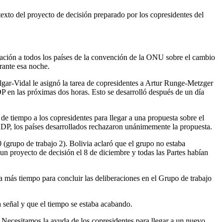
exto del proyecto de decisión preparado por los copresidentes del
cación a todos los países de la convención de la ONU sobre el cambio
rante esa noche.
ar-Vidal le asignó la tarea de copresidentes a Artur Runge-Metzger
 en las próximas dos horas. Esto se desarrolló después de un día
e tiempo a los copresidentes para llegar a una propuesta sobre el
ADP, los países desarrollados rechazaron unánimemente la propuesta.
 (grupo de trabajo 2). Bolivia aclaró que el grupo no estaba
un proyecto de decisión el 8 de diciembre y todas las Partes habían
 más tiempo para concluir las deliberaciones en el Grupo de trabajo
a señal y que el tiempo se estaba acabando.
ecesitamos la ayuda de los copresidentes para llegar a un nuevo