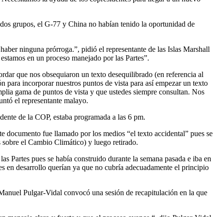
 dos grupos, el G-77 y China no habían tenido la oportunidad de
er ninguna prórroga.”, pidió el representante de las Islas Marshall
ro estamos en un proceso manejado por las Partes”.
dar que nos obsequiaron un texto desequilibrado (en referencia al
n para incorporar nuestros puntos de vista para así empezar un texto
mplia gama de puntos de vista y que ustedes siempre consultan. Nos
untó el representante malayo.
sidente de la COP, estaba programada a las 6 pm.
te documento fue llamado por los medios “el texto accidental” pues se
obre el Cambio Climático) y luego retirado.
las Partes pues se había construido durante la semana pasada e iba en
es en desarrollo querían ya que no cubría adecuadamente el principio
 Manuel Pulgar-Vidal convocó una sesión de recapitulación en la que