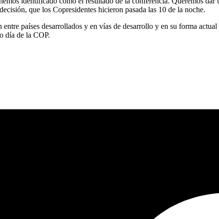
hemos identificado como el resultado de la conferencia. Queremos dar un
decisión, que los Copresidentes hicieron pasada las 10 de la noche.
ción entre países desarrollados y en vías de desarrollo y en su forma ac
mo día de la COP.