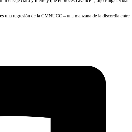
 mensaje claro y fuerte y que el proceso avance “, dijo Pulgar-Vidal.
tual es una regresión de la CMNUCC – una manzana de la discordia entre