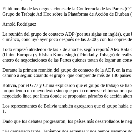
El último día de las negociaciones de la Conferencia de las Partes (C
Grupo de Trabajo Ad Hoc sobre la Plataforma de Acción de Durban 
Arnold Rodríguez
La reunión del grupo de contacto ADP (por sus siglas en inglés), que
climático, concluyó ayer poco después de las 23:00, con los copreside
Todo empezó alrededor de las 7 de anoche, según reportó Alex Rafalo
(Unión Europea) y Kishan Kumarsingh (Trinidad y Tobago) de realizar 
entero de negociaciones de las Partes quienes tratan de lograr un cons
Durante la primera reunión del grupo de contacto de la ADP, en la mañ
camino a seguir. Cuando el grupo -que comprende más de 130 países e
Bolivia, por el G77 y China explicaron que el grupo de trabajo se habí
proponiendo un nuevo texto sino que pedía comenzar el borrador a part
negociado línea por línea donde se proponían párrafos de acción altern
Los representantes de Bolivia también agregaron que el grupo había e
1.
Dado que los debates progresaron, los países más desarrollados le neg
“Es demasiado tarde. Teníamos dos semanas y nos hemos pasamos dos 