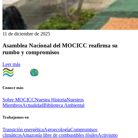
11 de diciembre de 2025
Asamblea Nacional del MOCICC reafirma su
rumbo y compromisos
Leer más
Conoce más
Sobre MOCICC
Nuestra Historia
Nuestros
Miembros
Actualidad
Biblioteca Ambiental
Trabajamos en
Transición energética
Agroecología
Compromisos
climáticos
Amazonía libre de combustibles fósiles
Activismo