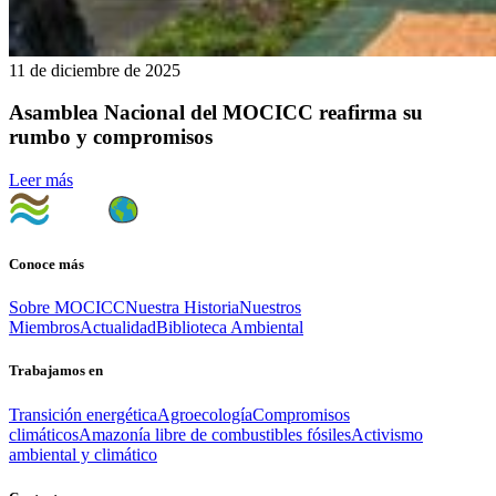
11 de diciembre de 2025
Asamblea Nacional del MOCICC reafirma su
rumbo y compromisos
Leer más
Conoce más
Sobre MOCICC
Nuestra Historia
Nuestros
Miembros
Actualidad
Biblioteca Ambiental
Trabajamos en
Transición energética
Agroecología
Compromisos
climáticos
Amazonía libre de combustibles fósiles
Activismo
ambiental y climático