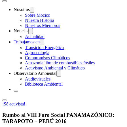
Nosotros
Sobre Mocicc
Nuestra Historia
Nuestros Miembros
Noticias
Actualidad
Trabajamos en
Transición Energética
Agroecología
Compromisos Climáticos
Amazonía libre de combustibles fósiles
Activismo Ambiental y Climático
Observatorio Ambiental
Audiovisuales
Biblioteca Ambiental
¡Sé activista!
Rumbo al VIII Foro Social PANAMAZÓNICO:
TARAPOTO – PERÚ 2016