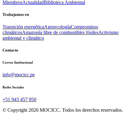
Miembros
Actualidad
Biblioteca Ambiental
Trabajamos en
Transición energética
Agroecología
Compromisos
climáticos
Amazonía libre de combustibles fósiles
Activismo
ambiental y climático
Contacto
Correo Institucional
info@mocicc.pe
Redes Sociales
+51 943 457 950
© Copyright 2026 MOCICC. Todos los derechos reservados.