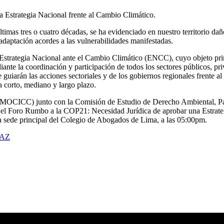
Estrategia Nacional frente al Cambio Climático.
ltimas tres o cuatro décadas, se ha evidenciado en nuestro territorio dañ
adaptación acordes a las vulnerabilidades manifestadas.
 Estrategia Nacional ante el Cambio Climático (ENCC), cuyo objeto pr
e la coordinación y participación de todos los sectores públicos, priv
 guiarán las acciones sectoriales y de los gobiernos regionales frente al
a corto, mediano y largo plazo.
o (MOCICC) junto con la Comisión de Estudio de Derecho Ambiental, P
 el Foro Rumbo a la COP21: Necesidad Jurídica de aprobar una Estrategi
la sede principal del Colegio de Abogados de Lima, a las 05:00pm.
rAZ