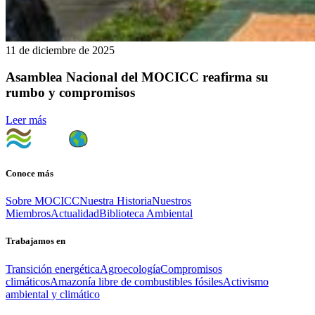
11 de diciembre de 2025
Asamblea Nacional del MOCICC reafirma su
rumbo y compromisos
Leer más
Conoce más
Sobre MOCICC
Nuestra Historia
Nuestros
Miembros
Actualidad
Biblioteca Ambiental
Trabajamos en
Transición energética
Agroecología
Compromisos
climáticos
Amazonía libre de combustibles fósiles
Activismo
ambiental y climático