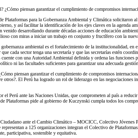
tal? ¿Cómo piensan garantizar el cumplimiento de compromisos internac
 de Plataformas para la Gobernanza Ambiental y Climática solicitaron a
rno, y así facilitar la identificación de los ejes claves en la agenda am
han venido desarrollando durante décadas acciones de educación ambien
ioso con miras a iniciar un trabajo en conjunto y fructífero con la nuev
 gobernanza ambiental es el fortalecimiento de la institucionalidad, en e
que cada sector tenga una secretaría y que las secretarías estén coordi
s cuente con una Autoridad Ambiental definida y ordena las funciones p
ico ni las facultades suficientes para garantizar una adecuada gestió
 ¿Cómo piensan garantizar el cumplimiento de compromisos internacion
e otros?. El Perú ha logrado un rol de liderazgo en las negociaciones in
or el Perú ante las Naciones Unidas, que comprometen al país a reducir
o de Plataformas pide al gobierno de Kuczynski cumpla todos los compr
o Ciudadano ante el Cambio Climático – MOCICC, Colectivo Jóvenes P
esentan a 125 organizaciones integran el Colectivo de Plataformas. S
, participativa, sostenible y equitativa.