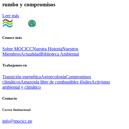
rumbo y compromisos
Leer más
Conoce más
Sobre MOCICC
Nuestra Historia
Nuestros
Miembros
Actualidad
Biblioteca Ambiental
Trabajamos en
Transición energética
Agroecología
Compromisos
climáticos
Amazonía libre de combustibles fósiles
Activismo
ambiental y climático
Contacto
Correo Institucional
info@mocicc.pe