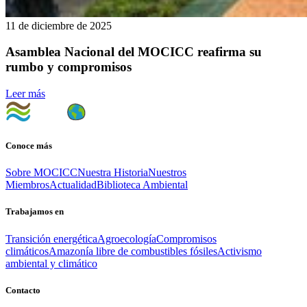
11 de diciembre de 2025
Asamblea Nacional del MOCICC reafirma su
rumbo y compromisos
Leer más
Conoce más
Sobre MOCICC
Nuestra Historia
Nuestros
Miembros
Actualidad
Biblioteca Ambiental
Trabajamos en
Transición energética
Agroecología
Compromisos
climáticos
Amazonía libre de combustibles fósiles
Activismo
ambiental y climático
Contacto