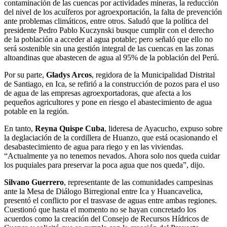
contaminación de las cuencas por actividades mineras, la reducción
del nivel de los acuíferos por agroexportación, la falta de prevención
ante problemas climáticos, entre otros. Saludó que la política del
presidente Pedro Pablo Kuczynski busque cumplir con el derecho
de la población a acceder al agua potable; pero señaló que ello no
será sostenible sin una gestión integral de las cuencas en las zonas
altoandinas que abastecen de agua al 95% de la población del Perú.
Por su parte,
Gladys Arcos
, regidora de la Municipalidad Distrital
de Santiago, en Ica, se refirió a la construcción de pozos para el uso
de agua de las empresas agroexportadoras, que afecta a los
pequeños agricultores y pone en riesgo el abastecimiento de agua
potable en la región.
En tanto,
Reyna Quispe Cuba
, lideresa de Ayacucho, expuso sobre
la deglaciación de la cordillera de Huanzo, que está ocasionando el
desabastecimiento de agua para riego y en las viviendas.
“Actualmente ya no tenemos nevados. Ahora solo nos queda cuidar
los puquiales para preservar la poca agua que nos queda”, dijo.
Silvano Guerrero
, representante de las comunidades campesinas
ante la Mesa de Diálogo Birregional entre Ica y Huancavelica,
presentó el conflicto por el trasvase de aguas entre ambas regiones.
Cuestionó que hasta el momento no se hayan concretado los
acuerdos como la creación del Consejo de Recursos Hídricos de