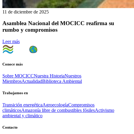
11 de diciembre de 2025
Asamblea Nacional del MOCICC reafirma su
rumbo y compromisos
Leer más
Conoce más
Sobre MOCICC
Nuestra Historia
Nuestros
Miembros
Actualidad
Biblioteca Ambiental
Trabajamos en
Transición energética
Agroecología
Compromisos
climáticos
Amazonía libre de combustibles fósiles
Activismo
ambiental y climático
Contacto