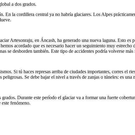
lobal a dos grados.
 En la cordillera central ya no habría glaciares. Los Alpes prácticamen
lueve.
 glaciar Artesonraju, en Áncash, ha generado una nueva laguna. Esto es 
z hemos acordado que es necesario hacer un seguimiento muy estrecho d
unas se desborden también. Este tipo de accidentes podría volverse más 
sismos. Si tú haces represas arriba de ciudades importantes, corres el ri
peligrosas. Se debe bajar el nivel a través de zanjas o túneles: es una 
rados. Durante este período el glaciar va a formar una fuerte cobertura 
e este fenómeno.