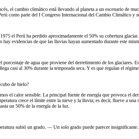
ncés, el cambio climático está llevando al planeta a un escenario de muc
el Perú como parte del I Congreso Internacional del Cambio Climático y 
75 el Perú ha perdido aproximadamente el 50% su cobertura glaciar. E
no hay evidencias de que las lluvias hayan aumentado durante este mism
el porcentaje de agua que proviene del derretimiento de los glaciares
 llega casi al 30% durante la temporada seca. Y es que regulan el régim
 cubo de hielo?
mos el calor sensible. La principal fuente de energía que provoca el der
ratura crece el límite entre la nieve y la lluvia; es decir, llueve a una
hasta un 50% de la energía de la luz.
eratura subió un grado. — Un solo grado puede parecer insignificante. U