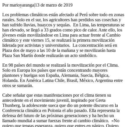
Por marioyaranga
|
13 de marzo de 2019
Los problemas climáticos están afectado al Perú sobre todo en zonas
rurales. Solo en el sur, los agricultores han perdidos sus cosechas y
han sufrido lluvias, huaycos y sequías. En Lima, las temperaturas se
han elevado, se llegó a 33 grados como pico de calor. Ante ello, los
jóvenes están movilizándose en Lima para actuar frente al Cambio
climático y este viernes 15, se realizará la primera movilización
liderada por activistas y universitarios. La concentración será en
Plaza dos de mayo a las 10 de la mañana y se movilizarán hasta
Plaza San Martín donde realizarán un acto simbólico.
En 98 países del mundo se realizará la movilización por el Clima.
Solo en Europa los países que están concentrando mayores
plantones y huelgas son España, Alemania, Suecia, Bélgica,
Holanda. En América Latina Chile, Brasil, México, Argentina entre
otros se sumarán.
Cabe señalar que estas manifestaciones por el clima tienen su
antecedente en el movimiento juvenil, inspirado por Greta
Thunberg, la adolescente sueca que dio un potente discurso en la
Conferencia climática en Polonia el año pasado. Ella representa la
defensa del futuro de las próximas generaciones y ha hecho un
llamado mundial a sumar fuerzas frente al cambio climático. «No
quiero que tengas esperanza, quiero que entres en pánico. Quiero