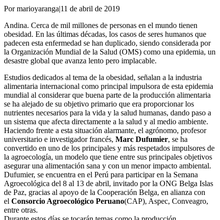
Por marioyaranga
|
11 de abril de 2019
Andina. Cerca de mil millones de personas en el mundo tienen
obesidad. En las últimas décadas, los casos de seres humanos que
padecen esta enfermedad se han duplicado, siendo considerada por
la Organización Mundial de la Salud (OMS) como una epidemia, un
desastre global que avanza lento pero implacable.
Estudios dedicados al tema de la obesidad, señalan a la industria
alimentaria internacional como principal impulsora de esta epidemia
mundial al considerar que buena parte de la producción alimentaria
se ha alejado de su objetivo primario que era proporcionar los
nutrientes necesarios para la vida y la salud humanas, dando paso a
un sistema que afecta directamente a la salud y al medio ambiente.
Haciendo frente a esta situación alarmante, el agrónomo, profesor
universitario e investigador francés,
Marc Dufumier
, se ha
convertido en uno de los principales y más respetados impulsores de
la agroecología, un modelo que tiene entre sus principales objetivos
asegurar una alimentación sana y con un menor impacto ambiental.
Dufumier, se encuentra en el Perú para participar en la Semana
Agroecológica del 8 al 13 de abril, invitado por la ONG Belga Islas
de Paz, gracias al apoyo de la Cooperación Belga, en alianza con
el
Consorcio Agroecológico Peruano
(CAP), Aspec, Conveagro,
entre otras.
Durante estos días se tocarán temas como la producción