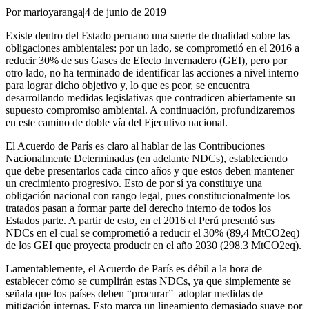
Por marioyaranga
|
4 de junio de 2019
Existe dentro del Estado peruano una suerte de dualidad sobre las
obligaciones ambientales: por un lado, se comprometió en el 2016 a
reducir 30% de sus Gases de Efecto Invernadero (GEI), pero por
otro lado, no ha terminado de identificar las acciones a nivel interno
para lograr dicho objetivo y, lo que es peor, se encuentra
desarrollando medidas legislativas que contradicen abiertamente su
supuesto compromiso ambiental. A continuación, profundizaremos
en este camino de doble vía del Ejecutivo nacional.
El Acuerdo de París es claro al hablar de las Contribuciones
Nacionalmente Determinadas (en adelante NDCs), estableciendo
que debe presentarlos cada cinco años y que estos deben mantener
un crecimiento progresivo
. Esto de por sí ya constituye una
obligación nacional con rango legal, pues constitucionalmente los
tratados pasan a formar parte del derecho interno de todos los
Estados parte
. A partir de esto, en el 2016 el Perú presentó sus
NDCs en el cual se comprometió a reducir el 30% (89,4 MtCO2eq)
de los GEI que proyecta producir en el año 2030 (298.3 MtCO2eq).
Lamentablemente, el Acuerdo de París es débil a la hora de
establecer cómo se cumplirán estas NDCs, ya que simplemente se
señala que los países deben “procurar” adoptar medidas de
mitigación internas. Esto marca un lineamiento demasiado suave por