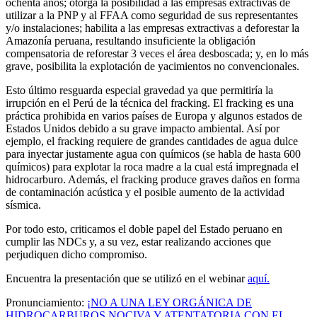
ochenta años; otorga la posibilidad a las empresas extractivas de
utilizar a la PNP y al FFAA como seguridad de sus representantes
y/o instalaciones; habilita a las empresas extractivas a deforestar la
Amazonía peruana, resultando insuficiente la obligación
compensatoria de reforestar 3 veces el área desboscada; y, en lo más
grave, posibilita la explotación de yacimientos no convencionales.
Esto último resguarda especial gravedad ya que permitiría la
irrupción en el Perú de la técnica del fracking. El fracking es una
práctica prohibida en varios países de Europa y algunos estados de
Estados Unidos debido a su grave impacto ambiental. Así por
ejemplo, el fracking requiere de grandes cantidades de agua dulce
para inyectar justamente agua con químicos (se habla de hasta 600
químicos) para explotar la roca madre a la cual está impregnada el
hidrocarburo. Además, el fracking produce graves daños en forma
de contaminación acústica y el posible aumento de la actividad
sísmica.
Por todo esto, criticamos el doble papel del Estado peruano en
cumplir las NDCs y, a su vez, estar realizando acciones que
perjudiquen dicho compromiso.
Encuentra la presentación que se utilizó en el webinar
aquí.
Pronunciamiento:
¡NO A UNA LEY ORGÁNICA DE
HIDROCARBUROS NOCIVA Y ATENTATORIA CON EL