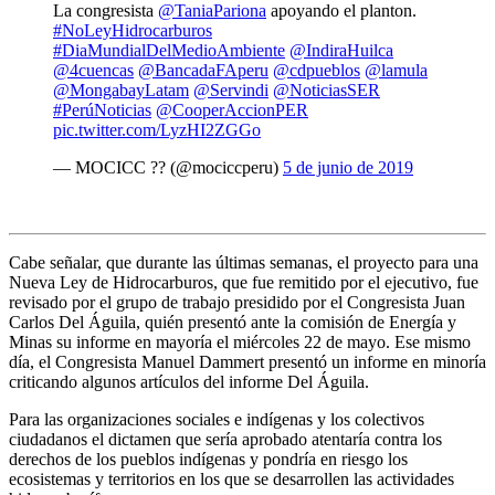
La congresista
@TaniaPariona
apoyando el planton.
#NoLeyHidrocarburos
#DiaMundialDelMedioAmbiente
@IndiraHuilca
@4cuencas
@BancadaFAperu
@cdpueblos
@lamula
@MongabayLatam
@Servindi
@NoticiasSER
#PerúNoticias
@CooperAccionPER
pic.twitter.com/LyzHI2ZGGo
— MOCICC ?? (@mociccperu)
5 de junio de 2019
Cabe señalar, que durante las últimas semanas, el proyecto para una
Nueva Ley de Hidrocarburos, que fue remitido por el ejecutivo, fue
revisado por el grupo de trabajo presidido por el Congresista Juan
Carlos Del Águila, quién presentó ante la comisión de Energía y
Minas su informe en mayoría el miércoles 22 de mayo. Ese mismo
día, el Congresista Manuel Dammert presentó un informe en minoría
criticando algunos artículos del informe Del Águila.
Para las organizaciones sociales e indígenas y los colectivos
ciudadanos el dictamen que sería aprobado atentaría contra los
derechos de los pueblos indígenas y pondría en riesgo los
ecosistemas y territorios en los que se desarrollen las actividades