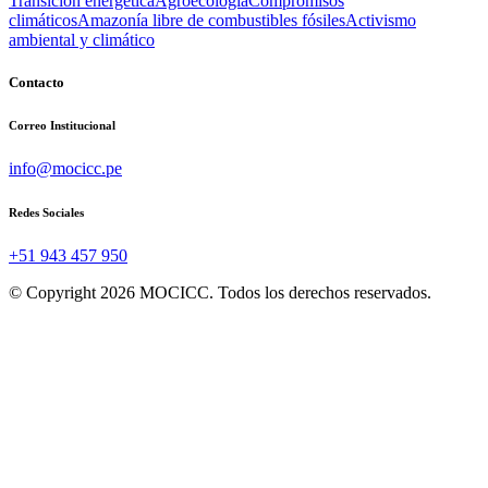
Transición energética
Agroecología
Compromisos
climáticos
Amazonía libre de combustibles fósiles
Activismo
ambiental y climático
Contacto
Correo Institucional
info@mocicc.pe
Redes Sociales
+51 943 457 950
© Copyright 2026 MOCICC. Todos los derechos reservados.