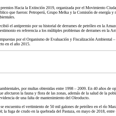
de premios Hacia la Extinción 2019, organizada por el Movimiento Ciu
público que fueron: Petroperú, Grupo Melka y la Comisión de energía y
bientales.
ecibió el antipremio por su historial de derrames de petróleo en la Ama
estimonio en referencia a los múltiples problemas de derrames en la A
impuestas por el Organismo de Evaluación y Fiscalización Ambiental –
eto en el año 2015.
s ambientales, por multas obtenidas entre 1998 – 2009. En 40 años de 
 afectaron la fauna y flora de las zonas, además de la salud de la pobl
a evidencia de una falta de mantenimiento del Oleoducto.
le se encuentra el vertimiento de 50 mil galones de petróleo en el río
4; la fuga de crudo en la quebrada del Pastaza, en mayo de 2018, entre 