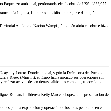
como Paquetazo ambiental, perdonándosele el cobro de US$ 1´833,977
ame en la Laguna, la empresa decidió – sin regirse de ningún
Territorial Autónomo Nación Wampis, fue quién abrió el sobre e hizo
cayali y Loreto. Donde en total, según la Defensoría del Pueblo
ra y Riego (Minagri), el grupo había iniciado sus operaciones sin
y realizar actividades en tierras calificadas como de protección o
r Miguel Román. La lideresa Ketty Marcelo Lopez, en representación de
ones para la explotación y operación de los lotes petroleros en el