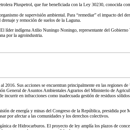
etrolera Pluspetrol, que fue beneficiada con la Ley 30230, conocida 
anismo de supervisión ambiental. Para “remediar” el impacto del derr
el drenaje y remoción de suelos de la Laguna.
 El líder indígena Atilio Nuningo Noningo, representante del Gobierno 
na por la agroindustria.
2016. Sus acciones se encuentran principalmente en las regiones de U
n General de Asuntos Ambientales Agrarios del Ministerio de Agricultu
de incurrir en infracciones como inadecuada gestión de residuos sólidos 
omisión de energía y minas del Congreso de la República, presidida po
ar por afectar a las comunidades y los derechos colectivos.
nica de Hidrocarburos. El proyecto de ley amplía los plazos de concesi