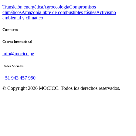
Transición energética
Agroecología
Compromisos
climáticos
Amazonía libre de combustibles fósiles
Activismo
ambiental y climático
Contacto
Correo Institucional
info@mocicc.pe
Redes Sociales
+51 943 457 950
© Copyright 2026 MOCICC. Todos los derechos reservados.