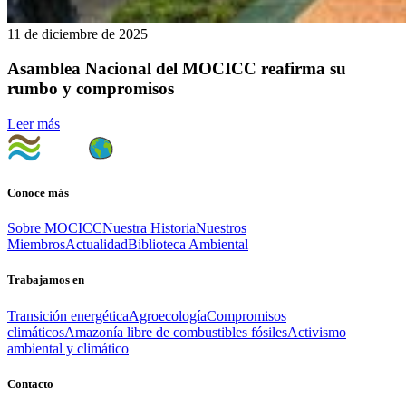
11 de diciembre de 2025
Asamblea Nacional del MOCICC reafirma su
rumbo y compromisos
Leer más
Conoce más
Sobre MOCICC
Nuestra Historia
Nuestros
Miembros
Actualidad
Biblioteca Ambiental
Trabajamos en
Transición energética
Agroecología
Compromisos
climáticos
Amazonía libre de combustibles fósiles
Activismo
ambiental y climático
Contacto