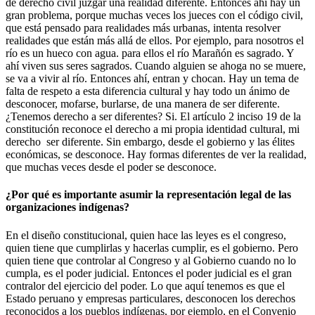
de derecho civil juzgar una realidad diferente. Entonces ahí hay un
gran problema, porque muchas veces los jueces con el código civil,
que está pensado para realidades más urbanas, intenta resolver
realidades que están más allá de ellos. Por ejemplo, para nosotros el
río es un hueco con agua. para ellos el río Marañón es sagrado. Y
ahí viven sus seres sagrados. Cuando alguien se ahoga no se muere,
se va a vivir al río. Entonces ahí, entran y chocan. Hay un tema de
falta de respeto a esta diferencia cultural y hay todo un ánimo de
desconocer, mofarse, burlarse, de una manera de ser diferente.
¿Tenemos derecho a ser diferentes? Si. El artículo 2 inciso 19 de la
constitución reconoce el derecho a mi propia identidad cultural, mi
derecho ser diferente. Sin embargo, desde el gobierno y las élites
económicas, se desconoce. Hay formas diferentes de ver la realidad,
que muchas veces desde el poder se desconoce.
¿Por qué es importante asumir la representación legal de las
organizaciones indígenas?
En el diseño constitucional, quien hace las leyes es el congreso,
quien tiene que cumplirlas y hacerlas cumplir, es el gobierno. Pero
quien tiene que controlar al Congreso y al Gobierno cuando no lo
cumpla, es el poder judicial. Entonces el poder judicial es el gran
contralor del ejercicio del poder. Lo que aquí tenemos es que el
Estado peruano y empresas particulares, desconocen los derechos
reconocidos a los pueblos indígenas, por ejemplo, en el Convenio