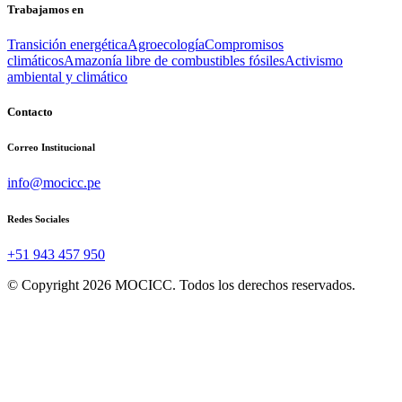
Trabajamos en
Transición energética
Agroecología
Compromisos
climáticos
Amazonía libre de combustibles fósiles
Activismo
ambiental y climático
Contacto
Correo Institucional
info@mocicc.pe
Redes Sociales
+51 943 457 950
© Copyright 2026 MOCICC. Todos los derechos reservados.