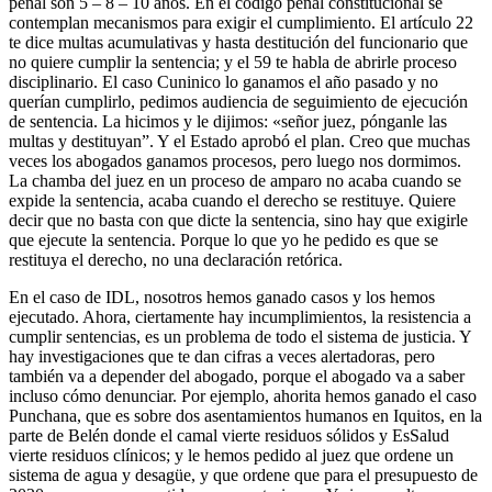
penal son 5 – 8 – 10 años. En el código penal constitucional se
contemplan mecanismos para exigir el cumplimiento. El artículo 22
te dice multas acumulativas y hasta destitución del funcionario que
no quiere cumplir la sentencia; y el 59 te habla de abrirle proceso
disciplinario. El caso Cuninico lo ganamos el año pasado y no
querían cumplirlo, pedimos audiencia de seguimiento de ejecución
de sentencia. La hicimos y le dijimos: «señor juez, pónganle las
multas y destituyan”. Y el Estado aprobó el plan. Creo que muchas
veces los abogados ganamos procesos, pero luego nos dormimos.
La chamba del juez en un proceso de amparo no acaba cuando se
expide la sentencia, acaba cuando el derecho se restituye. Quiere
decir que no basta con que dicte la sentencia, sino hay que exigirle
que ejecute la sentencia. Porque lo que yo he pedido es que se
restituya el derecho, no una declaración retórica.
En el caso de IDL, nosotros hemos ganado casos y los hemos
ejecutado. Ahora, ciertamente hay incumplimientos, la resistencia a
cumplir sentencias, es un problema de todo el sistema de justicia. Y
hay investigaciones que te dan cifras a veces alertadoras, pero
también va a depender del abogado, porque el abogado va a saber
incluso cómo denunciar. Por ejemplo, ahorita hemos ganado el caso
Punchana, que es sobre dos asentamientos humanos en Iquitos, en la
parte de Belén donde el camal vierte residuos sólidos y EsSalud
vierte residuos clínicos; y le hemos pedido al juez que ordene un
sistema de agua y desagüe, y que ordene que para el presupuesto de