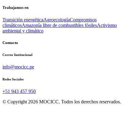
Trabajamos en
Transición energética
Agroecología
Compromisos
climáticos
Amazonía libre de combustibles fósiles
Activismo
ambiental y climático
Contacto
Correo Institucional
info@mocicc.pe
Redes Sociales
+51 943 457 950
© Copyright 2026 MOCICC. Todos los derechos reservados.