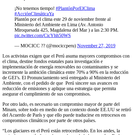
¡No tenemos tiempo!
#PlantónPorElClima
#AcciónClimáticaYa
Plantón por el clima este 29 de noviembre frente al
Ministerio del Ambiente en Lima (Av. Antonio
Miroquesada 425, Magdalena del Mar ) a las 2:30 PM.
pic.twitter.com/CicYhh50WS
— MOCICC ?? (@mociccperu)
November 27, 2019
Los activistas exigen que el Perú asuma mayores compromisos con
el clima, destine fondos estatales para investigación e
implementación de energía renovables no contaminantes y se
incremente la ambición climática entre 70% a 90% en la reducción
de GEI’s. El Pronunciamiento será entregado al Ministerio del
Ambiente, con el pedido de que Perú sincere sus avances en
reducción de emisiones y aplique una estrategia que permita
asegurar el cumplimiento de sus compromisos.
Por otro lado, es necesario un compromiso mayor de parte del
Minam, sobre todo en medio de un contexto donde EE.UU se retiró
del Acuerdo de París y que ello puede traducirse en retrocesos en
compromisos climáticos por parte de otros países.
“Los glaciares en el Perú están retrocediendo. En los andes, la