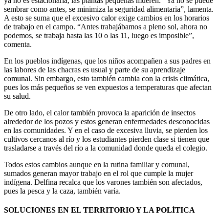
ya no es estacionaria, las plantas pequeñas mueren. “Ya no se puede
sembrar como antes, se minimiza la seguridad alimentaria”, lamenta.
A esto se suma que el excesivo calor exige cambios en los horarios
de trabajo en el campo. “Antes trabajábamos a pleno sol, ahora no
podemos, se trabaja hasta las 10 o las 11, luego es imposible”,
comenta.
En los pueblos indígenas, que los niños acompañen a sus padres en
las labores de las chacras es usual y parte de su aprendizaje
comunal. Sin embargo, esto también cambia con la crisis climática,
pues los más pequeños se ven expuestos a temperaturas que afectan
su salud.
De otro lado, el calor también provoca la aparición de insectos
alrededor de los pozos y estos generan enfermedades desconocidas
en las comunidades. Y en el caso de excesiva lluvia, se pierden los
cultivos cercanos al río y los estudiantes pierden clase si tienen que
trasladarse a través del río a la comunidad donde queda el colegio.
Todos estos cambios aunque en la rutina familiar y comunal,
sumados generan mayor trabajo en el rol que cumple la mujer
indígena. Delfina recalca que los varones también son afectados,
pues la pesca y la caza, también varía.
SOLUCIONES EN EL TERRITORIO Y LA POLÍTICA