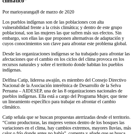
climático”
Por marioyaranga
|
8 de marzo de 2020
Los pueblos indígenas son de las poblaciones con alta
vulnerabilidad frente a la crisis climática; y dentro de este grupo
poblacional, son las mujeres las que sufren más sus efectos. Sin
embargo, son ellas las que proponen alternativas de adaptación y
cuyos conocimientos son clave para afrontar este problema global.
Desde las organizaciones indígenas se ha trabajado para afrontar las
afectaciones que el cambio en los ciclos del clima provoca en los
recursos naturales y sobre el territorio donde habitan los pueblos
indígenas.
Delfina Catip, lideresa awajún, es miembro del Consejo Directivo
Nacional de la Asociación interétnica de Desarrollo de la Selva
Peruana – AIDESEP, una de las 8 organizaciones nacionales de
pueblos indígenas. Ella está a cargo del Programa Mujer, que tiene
un lineamiento específico para trabajar en afrontar el cambio
climático.
Catip señala que se buscan propuestas aterrizadas desde el territorio.
“Como productoras, las mujeres vemos dentro de los bosques las
variaciones en el clima, hay cambios extremos, mayores lluvias, más
calor o frío donde antes no había”, comenta y añade que se busca