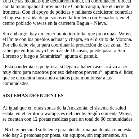
Una de las medidas que decidieron tomar, en coordinación directa
con la municipalidad provincial de Condorcanqui, fue el cierre de
fronteras. Con el apoyo de policías y militares decidieron controlar
el ingreso y salida de personas en la frontera con Ecuador y en el
centro poblado wawas en la carretera Bagua – Nieva.
Sin embargo, hay un tercer punto territorial que preocupa a Wrays,
el límite con los pueblos achuar y chapra, en el distrito de Morona.
Por ello debe viajar para coordinar la protección de esa zona. “Se
sabe que en Iquitos ya hay más de 10 casos, puede pasar a San
Lorenzo y luego a Saramiriza”, apunta el pamuk.
“Esta pandemia es peligrosa, si llegan a haber casos acá va a ser
muy duro para nosotros por eso debemos prevenir”, apunta el líder,
que se encuentra buscando aliados para monitorear a las
comunidades.
SISTEMAS DEFICIENTES
Al igual que en otras zonas de la Amazonía, el sistema de salud
estatal en el territorio wampis es deficiente. Según comenta Wrays,
se cuentan con 12 postas médicas para un total de 60 comunidades.
“No hay personal suficiente para atender una pandemia como esta;
solo hay 2 personas por posta, sin equipos, sin implementos, sin