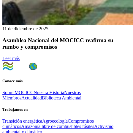
11 de diciembre de 2025
Asamblea Nacional del MOCICC reafirma su
rumbo y compromisos
Leer más
Conoce más
Sobre MOCICC
Nuestra Historia
Nuestros
Miembros
Actualidad
Biblioteca Ambiental
Trabajamos en
Transición energética
Agroecología
Compromisos
climáticos
Amazonía libre de combustibles fósiles
Activismo
ambiental y climático