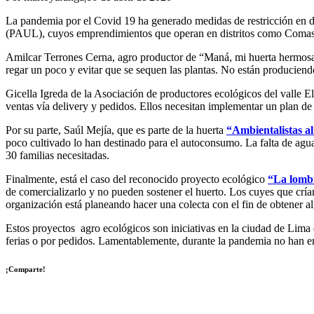
La pandemia por el Covid 19 ha generado medidas de restricción en di
(PAUL), cuyos emprendimientos que operan en distritos como Comas, S
Amilcar Terrones Cerna, agro productor de “Maná, mi huerta hermosa” 
regar un poco y evitar que se sequen las plantas. No están produciend
Gicella Igreda de la Asociación de productores ecológicos del valle
ventas vía delivery y pedidos. Ellos necesitan implementar un plan de
Por su parte, Saúl Mejía, que es parte de la huerta
“Ambientalistas al
poco cultivado lo han destinado para el autoconsumo. La falta de agu
30 familias necesitadas.
Finalmente, está el caso del reconocido proyecto ecológico
“La lombr
de comercializarlo y no pueden sostener el huerto. Los cuyes que cría
organización está planeando hacer una colecta con el fin de obtener a
Estos proyectos agro ecológicos son iniciativas en la ciudad de Lim
ferias o por pedidos. Lamentablemente, durante la pandemia no han e
¡Comparte!