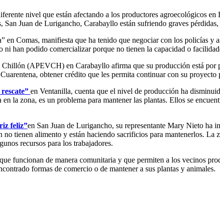
ferente nivel que están afectando a los productores agroecológicos en
an Juan de Lurigancho, Carabayllo están sufriendo graves pérdidas, el
en Comas, manifiesta que ha tenido que negociar con los policías y así
o ni han podido comercializar porque no tienen la capacidad o facilidad
 El Chillón (APEVCH) en Carabayllo afirma que su producción está por p
 Cuarentena, obtener crédito que les permita continuar con su proyecto
 rescate”
en Ventanilla, cuenta que el nivel de producción ha disminui
a en la zona, es un problema para mantener las plantas. Ellos se encu
iz feliz”
en San Juan de Lurigancho, su representante Mary Nieto ha in
n no tienen alimento y están haciendo sacrificios para mantenerlos. La 
lgunos recursos para los trabajadores.
a que funcionan de manera comunitaria y que permiten a los vecinos pr
ncontrado formas de comercio o de mantener a sus plantas y animales.