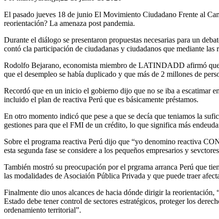
El pasado jueves 18 de junio El Movimiento Ciudadano Frente al Cam
reorientación? La amenaza post pandemia.
Durante el diálogo se presentaron propuestas necesarias para un deba
contó cla participación de ciudadanas y ciudadanos que mediante las r
Rodolfo Bejarano, economista miembro de LATINDADD afirmó que esta 
que el desempleo se había duplicado y que más de 2 millones de perso
Recordó que en un inicio el gobierno dijo que no se iba a escatimar e
incluido el plan de reactiva Perú que es básicamente préstamos.
En otro momento indicó que pese a que se decía que teniamos la sufic
gestiones para que el FMI de un crédito, lo que significa más endeuda
Sobre el programa reactiva Perú dijo que “yo denomino reactiva CONF
esta segunda fase se considere a los pequeños empresarios y sevctore
También mostró su preocupación por el prgrama arranca Perú que tiene
las modalidades de Asociaión Pública Privada y que puede traer afecta
Finalmente dio unos alcances de hacia dónde dirigir la reorientación, 
Estado debe tener control de sectores estratégicos, proteger los dere
ordenamiento territorial”.