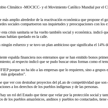
bio Climático -MOCICC- y el Movimiento Católico Mundial por el Clim
te más amplio alrededor de la reactivación económica que propone el go
edes sociales compartoeron sus inquietudes y preocupaciones con los ex
crisis sanitaria se ha vuelto también social y económica. indicó que
nas habían quedado en la calle.
n ningún esfuerzo y se tuvo un plan ambicioso que significaba el 14% d
iente espalda financiera nos enteramos que se han emitido bonos primer
miento; al respecto indicó que se pudo buscar otras formas como el tema 
IEP porque no ha ido a las empresas que lo requieren, sino a grupos e
s más golpeados”.
 que ver con destrabar proyectos del pLan de competitividad que son d
ciones a los derechos de los pueblos indígenas y de las personas.
“hay un rol del Estado que tiene que velar por la protección social y t
chos de los pueblos amazónicos, andinos y pueblos no contactados, tien