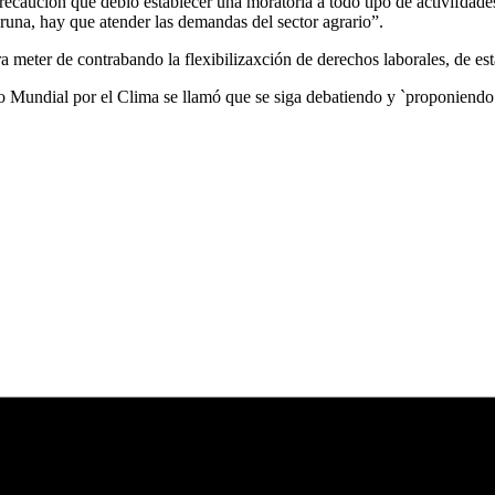
ecaución que debió establecer una moratoria a todo tipo de activifdades
runa, hay que atender las demandas del sector agrario”.
 meter de contrabando la flexibilizaxción de derechos laborales, de es
o Mundial por el Clima se llamó que se siga debatiendo y `proponiend