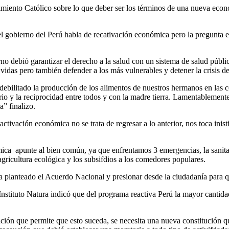
nto Católico sobre lo que deber ser los términos de una nueva economía
obierno del Perú habla de recativación económica pero la pregunta es 
rno debió garantizar el derecho a la salud con un sistema de salud públic
vidas pero también defender a los más vulnerables y detener la crisis d
bilitado la producción de los alimentos de nuestros hermanos en las 
rio y la reciprocidad entre todos y con la madre tierra. Lamentablemente 
” finalizo.
tivación económica no se trata de regresar a lo anterior, nos toca ini
ca apunte al bien común, ya que enfrentamos 3 emergencias, la sanitari
agricultura ecológica y los subsifdios a los comedores populares.
ha planteado el Acuerdo Nacional y presionar desde la ciudadanía para
Instituto Natura indicó que del programa reactiva Perú la mayor cantida
ción que permite que esto suceda, se necesita una nueva constitución 