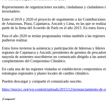
Representantes de organizaciones sociales, ciudadanas y ciudadanos d
invernadero.
Entre el 2019 y 2020 el proyecto de seguimiento a las Contribucio
de Amazonas, Piura, Cajamarca, Ancash y Lima, en las que se realizar
partir de la firma del Acuerdo de París en el año 2015. En estos foros 
Para el año 2020 se tenían programadas visitas también a las regiones 
pudieron realizar.
Estos foros tuvieron la asistencia y participación de lideresas y lí
regiones de Cajamarca y Ancash; presidentes de gremios de pescadores, 
mayoría de asistentes suscribieron un comunicado dirigido a las autor
cumpliemiento del Compromiso Climático.
En cada una de las regiones visitadas se establecieron compromisos ent
estrategias regionales y planes locales de cambio climático.
Pueden descargar y compartir el comunicado suscrito.
https://mocicc.org/wp-content/uploads/2015/12/pronunciamiento-de-
¡Comparte!