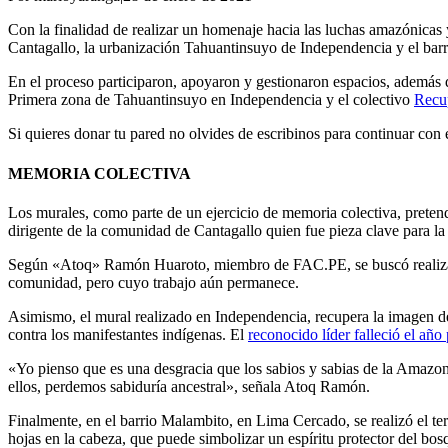
Con la finalidad de realizar un homenaje hacia las luchas amazónicas 
Cantagallo, la urbanización Tahuantinsuyo de Independencia y el ba
En el proceso participaron, apoyaron y gestionaron espacios, además
Primera zona de Tahuantinsuyo en Independencia y el colectivo
Recu
Si quieres donar tu pared no olvides de escribinos para continuar con e
MEMORIA COLECTIVA
Los murales, como parte de un ejercicio de memoria colectiva, preten
dirigente de la comunidad de Cantagallo quien fue pieza clave para l
Según «Atoq» Ramón Huaroto, miembro de FAC.PE, se buscó realizar e
comunidad, pero cuyo trabajo aún permanece.
Asimismo, el mural realizado en Independencia, recupera la imagen de
contra los manifestantes indígenas. El
reconocido líder falleció el añ
«Yo pienso que es una desgracia que los sabios y sabias de la Amazon
ellos, perdemos sabiduría ancestral», señala Atoq Ramón.
Finalmente, en el barrio Malambito, en Lima Cercado, se realizó el te
hojas en la cabeza, que puede simbolizar un espíritu protector del bos