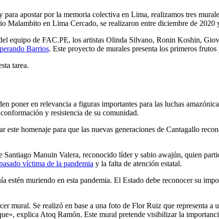
y para apostar por la memoria colectiva en Lima, realizamos tres murale
rrio Malambito en Lima Cercado, se realizaron entre diciembre de 202
 del equipo de FAC.PE, los artistas Olinda Silvano, Ronin Koshin, Gio
perando Barrios
. Este proyecto de murales presenta los primeros frutos 
sta tarea.
den poner en relevancia a figuras importantes para las luchas amazónica
a conformación y resistencia de su comunidad.
ste homenaje para que las nuevas generaciones de Cantagallo reconozc
 Santiago Manuin Valera, reconocido líder y sabio awajún, quien partic
o pasado víctima de la pandemia
y la falta de atención estatal.
ía estén muriendo en esta pandemia. El Estado debe reconocer su import
rcer mural. Se realizó en base a una foto de Flor Ruiz que representa a 
que», explica Atoq Ramón. Este mural pretende visibilizar la importanci