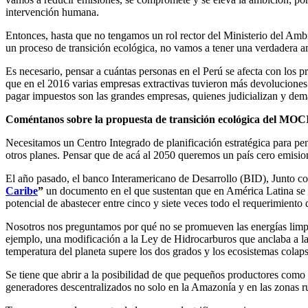
intervención humana.
Entonces, hasta que no tengamos un rol rector del Ministerio del Amb
un proceso de transición ecológica, no vamos a tener una verdadera am
Es necesario, pensar a cuántas personas en el Perú se afecta con los 
que en el 2016 varias empresas extractivas tuvieron más devoluciones 
pagar impuestos son las grandes empresas, quienes judicializan y dem
Coméntanos sobre la propuesta de transición ecológica del MOCI
Necesitamos un Centro Integrado de planificación estratégica para pe
otros planes. Pensar que de acá al 2050 queremos un país cero emisio
El año pasado, el banco Interamericano de Desarrollo (BID), Junto c
Caribe
”
un documento en el que sustentan que en América Latina se p
potencial de abastecer entre cinco y siete veces todo el requerimiento
Nosotros nos preguntamos por qué no se promueven las energías limpi
ejemplo, una modificación a la Ley de Hidrocarburos que anclaba a la 
temperatura del planeta supere los dos grados y los ecosistemas colap
Se tiene que abrir a la posibilidad de que pequeños productores como 
generadores descentralizados no solo en la Amazonía y en las zonas r