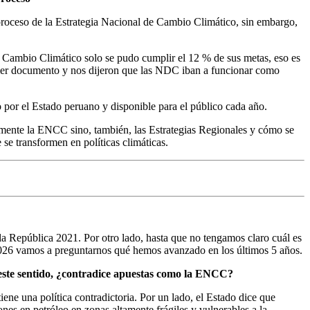
roceso de la Estrategia Nacional de Cambio Climático, sin embargo,
e Cambio Climático solo se pudo cumplir el 12 % de sus metas, eso es
imer documento y nos dijeron que las NDC iban a funcionar como
por el Estado peruano y disponible para el público cada año.
amente la ENCC sino, también, las Estrategias Regionales y cómo se
se transformen en políticas climáticas.
 la República 2021. Por otro lado, hasta que no tengamos claro cuál es
 2026 vamos a preguntarnos qué hemos avanzado en los últimos 5 años.
 este sentido, ¿contradice apuestas como la ENCC?
tiene una política contradictoria. Por un lado, el Estado dice que
nes en petróleo en zonas altamente frágiles y vulnerables a la