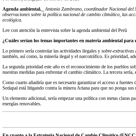
Agenda ambiental._
Antonio Zambrano, coordinador Nacional del MO
observaciones sobre la política nacional de cambio climático, las acc
ecológica.
Lee con atención la entrevista sobre la agenda ambiental del Perú
¿Cuáles serían los temas importantes en materia ambiental para 
Lo primero sería controlar las actividades ilegales y
sobre-extractivas
a
también, así como, la minería ilegal y el narcotráfico. Es prioridad, 
La segunda prioridad este año es el reconocimiento de los pueblos sob
nuestras medidas para enfrentar el cambio climático. La tercera sería
Como cuarto añadiría que es necesario garantizar el acceso a fuentes 
Sedapal está litigando contra la minera Ariana para que no ponga sus r
Un elemento adicional, sería empezar una política con metas claras par
energías renovables.
En cuanto a la Estrategia Nacional de Cambio Climático (ENCC)