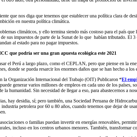
iente que nos diga que tenemos que establecer una política clara de des
bición en nuestra política climática.
problemas climáticos, y ello termina siendo más costoso para el país que
de sus impuestos de parte de la Sunat de lo que habían tributado. El 3 
andan al estado para no pagar impuestos.
CC que podría ser una gran apuesta ecológica este 2021
nsar el Perú a largo plazo, como el CEPLAN, pero que piense en la ener
nes, donde se pueda resarcir los enormes daños que se han hecho a los 
on la Organización Internacional del Trabajo (OIT) Publicaron
“
El empl
uede generar varios millones de empleos en cada uno de los países, sol
 de la humanidad. Sin necesidad de llegar a eso, para abastecernos a noso
as, hay desidia, sí; pero también, una Sociedad Peruana de Hidrocarb
industria petrolera por 60 u 80 años, cuando tenemos que dejar de usar 
sen.
asociaciones o familias puedan invertir en energías renovables, permiti
urales, incluso en los centros urbanos menores. También, transformar c