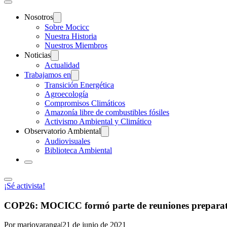
Nosotros
Sobre Mocicc
Nuestra Historia
Nuestros Miembros
Noticias
Actualidad
Trabajamos en
Transición Energética
Agroecología
Compromisos Climáticos
Amazonía libre de combustibles fósiles
Activismo Ambiental y Climático
Observatorio Ambiental
Audiovisuales
Biblioteca Ambiental
¡Sé activista!
COP26: MOCICC formó parte de reuniones preparatori
Por marioyaranga
|
21 de junio de 2021