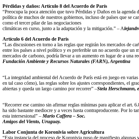
Pérdidas y daños: Artículo 8 del Acuerdo de París
“Preocupa la poca atención que tuvo Pérdidas y Daños en la agenda de 
política de muchos de nuestros gobiernos, incluso de países que se ca
como el tercer pilar de las negociaciones
climáticas en curso, junto a la adaptación y la mitigación.” – A
lejand
Artículo 6 del Acuerdo de París
“Las discusiones en torno a las reglas que regirán los mercados de car
entre los países a nivel político y es preferible un no acuerdo que u
mercados de carbono, podría llevar a un aumento en lugar de a una re
Fundación Ambiente y Recursos Naturales (FARN), Argentina
“La integridad ambiental del Acuerdo de París está en juego en varias
en tal caso cómo), las reglas sobre los ajustes correspondientes, el g
abiertas y queda un largo camino por recorrer” –
Stela Herschmann, esp
“Recorrer ese camino sin afirmar reglas mínimas para aplicar el art. 6
ha sido bastante mediocre y a veces hasta contraproducente. Por lo t
esta intersesional” –
Mario Caffera – Soc.
Amigos del Viento, Uruguay.
Labor Conjunta de Koronivia sobre Agricultura
“Esta instancia del proceso de Koronivia puso de manifiesto algunas vi