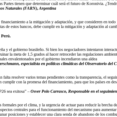
las Partes tienen que determinar cuál será el futuro de Koronivia. ¿Ten
os Naturales (FARN), Argentina
nar financiamiento a la mitigación y adaptación, y que consideren en to
tas de estos bancos, debe cumplir en la mitigación y adaptación al cam
 Perú.
a y el gobierno brasileño. Si bien los negociadores intentaron interact
ruinar la meta de 1,5 grados al hacer retroceder las regulaciones ambien
minales envalentonados por el gobierno incendiaron una aldea
rschmann, especialista en políticas climáticas del Observatorio del C
falta resolver varios temas pendientes como la transparencia, el segu
n cumplir con la promesa del financiamiento, para que los países en des
OP26 sea exitosa” –
Osver Polo Carrasco, Responsable en el seguimien
ormales por el clima, y la urgencia de actuar para reducir la brecha de
aspectos centrales para el funcionamiento del mecanismo para aumentar
aunar posiciones y establecer una clara senda de abandono de los combus