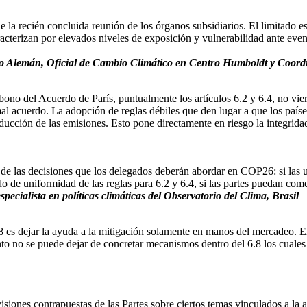
la recién concluida reunión de los órganos subsidiarios. El limitado es
racterizan por elevados niveles de exposición y vulnerabilidad ante eve
ro Alemán, Oficial de Cambio Climático en Centro Humboldt y Coor
bono del Acuerdo de París, puntualmente los artículos 6.2 y 6.4, no vie
n mal acuerdo. La adopción de reglas débiles que den lugar a que los pa
ducción de las emisiones. Esto pone directamente en riesgo la integrid
 de las decisiones que los delegados deberán abordar en COP26: si las u
rado de uniformidad de las reglas para 6.2 y 6.4, si las partes puedan 
ecialista en políticas climáticas del Observatorio del Clima, Brasil
.8 es dejar la ayuda a la mitigación solamente en manos del mercadeo. En
anto no se puede dejar de concretar mecanismos dentro del 6.8 los cual
siones contrapuestas de las Partes sobre ciertos temas vinculados a la 