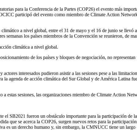
atorias para la Conferencia de la Partes (COP26) el evento más importa
. MOCICC participó del evento como miembro de Climate Action Network
limático a nivel global, entre el 31 de mayo y el 16 de junio se llevó
emanas los países miembros de la Convención se reunieron, de manera 
cción climática a nivel global.
 posicionamiento de los países y bloques de negociación, no representan
actores interesados pudieron asistir a las sesiones pese a las limitacio
ara la agenda de acción climática del Sur Global y de América Latina f
orno a estas sesiones, las organizaciones miembro de Climate Action N
ante el SB2021 fueron un obstáculo importante para la participación de l
edida que se acerca la COP26, surgen nuevos retos para la participación
ectiva es un derecho humano y, sin embargo, la CMNUCC tiene un largo 