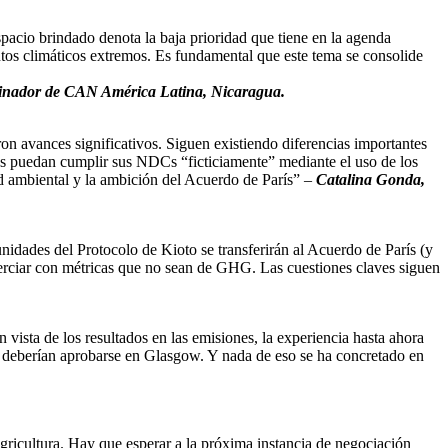
pacio brindado denota la baja prioridad que tiene en la agenda
ntos climáticos extremos. Es fundamental que este tema se consolide
dinador de CAN América Latina, Nicaragua.
ron avances significativos. Siguen existiendo diferencias importantes
íses puedan cumplir sus NDCs “ficticiamente” mediante el uso de los
ad ambiental y la ambición del Acuerdo de París” –
Catalina Gonda,
nidades del Protocolo de Kioto se transferirán al Acuerdo de París (y
comerciar con métricas que no sean de GHG. Las cuestiones claves siguen
 vista de los resultados en las emisiones, la experiencia hasta ahora
es deberían aprobarse en Glasgow. Y nada de eso se ha concretado en
agricultura. Hay que esperar a la próxima instancia de negociación