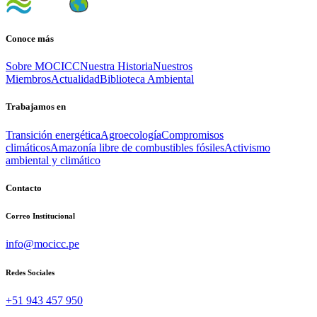
Conoce más
Sobre MOCICC
Nuestra Historia
Nuestros
Miembros
Actualidad
Biblioteca Ambiental
Trabajamos en
Transición energética
Agroecología
Compromisos
climáticos
Amazonía libre de combustibles fósiles
Activismo
ambiental y climático
Contacto
Correo Institucional
info@mocicc.pe
Redes Sociales
+51 943 457 950