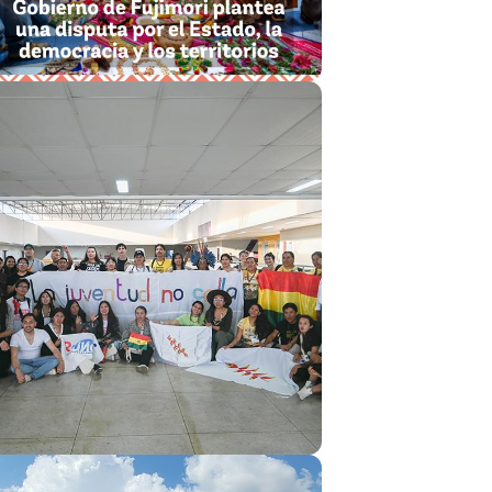
18 de diciembre de 2025
Juventudes Del Perú Alzan La Voz
Por La Justicia Climática En La
Cumbre De Los Pueblos
Leer más
18 de diciembre de 2025