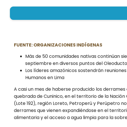
DERRAMES EN LA AMAZONÍ
Por rosarivas
|
10 de octubre de 2022
FUENTE: ORGANIZACIONES INDÍGENAS
Más de 50 comunidades nativas continúan si
septiembre en diversos puntos del Oleoduct
Los líderes amazónicos sostendrán reunione
Humanos en Lima
A casi un mes de haberse producido los derrames 
quebrada de Cuninico, en el territorio de la Naci
(Lote 192), región Loreto, Petroperú y Perúpetro
derrames que vienen expandiéndose en el territorio
alimentaria y el acceso a agua limpia para la sobr