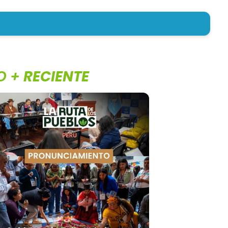
O +
RECIENTE
3 de agosto de 2026
Pronunciamiento: Borrador De
Solicitud De Facultades
Legislativas Evidencia Intención
De Debilitar Garantías
Socioambientales
Leer más