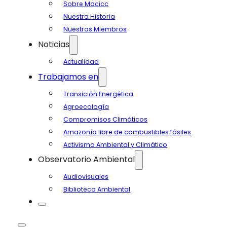
Sobre Mocicc
Nuestra Historia
Nuestros Miembros
Noticias
Actualidad
Trabajamos en
Transición Energética
Agroecología
Compromisos Climáticos
Amazonía libre de combustibles fósiles
Activismo Ambiental y Climático
LÍDERES AMAZÓNICOS LLE
Observatorio Ambiental
A LIMA EN BÚSQUEDA DE
Audiovisuales
ATENCIÓN A LOS DAÑOS E
Biblioteca Ambiental
SUS COMUNIDADES
GENERADOS POR LOS