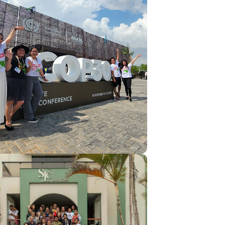
Jóvenes De Perú Llevan Agendas
Y Propuestas Territoriales A La
COP30
Leer más
11 de diciembre de 2025
Asamblea Nacional Del MOCICC
Reafirma Su Rumbo Y
Compromisos