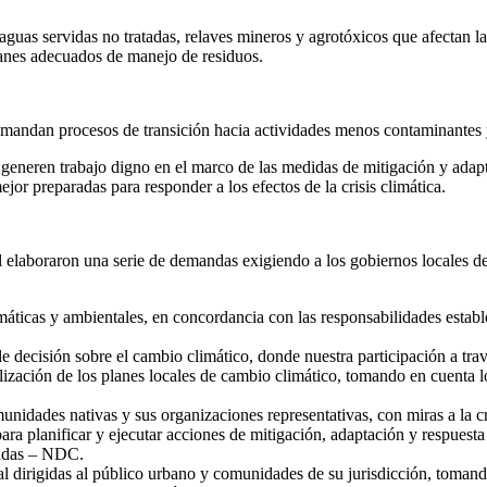
guas servidas no tratadas, relaves mineros y agrotóxicos que afectan la
 planes adecuados de manejo de residuos.
demandan procesos de transición hacia actividades menos contaminantes y
neren trabajo digno en el marco de las medidas de mitigación y adaptac
jor preparadas para responder a los efectos de la crisis climática.
al elaboraron una serie de demandas exigiendo a los gobiernos locales
imáticas y ambientales, en concordancia con las responsabilidades esta
e decisión sobre el cambio climático, donde nuestra participación a trav
lización de los planes locales de cambio climático, tomando en cuenta l
unidades nativas y sus organizaciones representativas, con miras a la c
ra planificar y ejecutar acciones de mitigación, adaptación y respuesta a
nadas – NDC.
l dirigidas al público urbano y comunidades de su jurisdicción, tomand