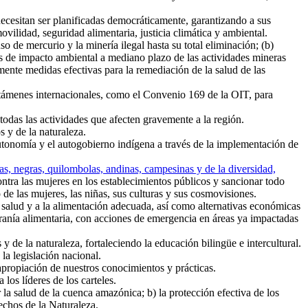
ecesitan ser planificadas democráticamente, garantizando a sus
ilidad, seguridad alimentaria, justicia climática y ambiental.
o de mercurio y la minería ilegal hasta su total eliminación; (b)
ales de impacto ambiental a mediano plazo de las actividades mineras
emente medidas efectivas para la remediación de la salud de las
ctámenes internacionales, como el Convenio 169 de la OIT, para
 todas las actividades que afecten gravemente a la región.
s y de la naturaleza.
autonomía y el autogobierno indígena a través de la implementación de
nas, negras, quilombolas, andinas, campesinas y de la diversidad,
contra las mujeres en los establecimientos públicos y sancionar todo
 de las mujeres, las niñas, sus culturas y sus cosmovisiones.
 salud y a la alimentación adecuada, así como alternativas económicas
beranía alimentaria, con acciones de emergencia en áreas ya impactadas
y de la naturaleza, fortaleciendo la educación bilingüe e intercultural.
la legislación nacional.
a apropiación de nuestros conocimientos y prácticas.
los líderes de los carteles.
 la salud de la cuenca amazónica; b) la protección efectiva de los
echos de la Naturaleza.