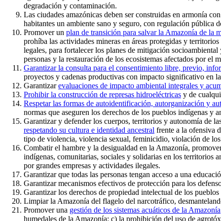
degradación y contaminación.
Las ciudades amazónicas deben ser construidas en armonía con l
habitantes un ambiente sano y seguro, con regulación pública de
Promover un
plan de transición para salvar la Amazonía de la 
prohíba las actividades mineras en áreas protegidas y territorio
legales, para fortalecer los planes de mitigación socioambiental
personas y la restauración de los ecosistemas afectados por el m
Garantizar la consulta para el consentimiento libre, previo, in
proyectos y cadenas productivas con impacto significativo en 
Garantizar
evaluaciones de impacto ambiental integrales y acum
Prohibir la construcción de represas hidroeléctricas
y de cualquie
Respetar las formas de autoidentificación, autorganización y a
normas que aseguren los derechos de los pueblos indígenas y 
Garantizar y defender los cuerpos, territorios y autonomía de la
respetando su cultura e identidad ancestral
frente a la ofensiva 
tipo de violencia, violencia sexual, feminicidio, violación de l
Combatir el hambre y la desigualdad en la Amazonía, promover l
indígenas, comunitarias, sociales y solidarias en los territorio
por grandes empresas y actividades ilegales.
Garantizar que todas las personas tengan acceso a una educación o
Garantizar mecanismos efectivos de protección para los defenso
Garantizar los derechos de propiedad intelectual de los pueblos i
Limpiar la Amazonía del flagelo del narcotráfico, desmantelando 
Promover una
gestión de los sistemas acuáticos de la Amazonía
humedales de la Amazonía; c) la prohibición del uso de agrotóx