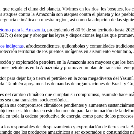
ue regula el clima del planeta. Vivimos en los ríos, los bosques, los c
os ataques contra la Amazonía son ataques contra el planeta y los pueb
gencia climática en nuestra región, así como la adopción de las sigui
retorno para la Amazonía
, protegiendo el 80 % de su territorio hasta 202
 2027; c) derogar y abrogar las leyes y disposiciones legales que promuev
blos indígenas
, afrodescendientes, quilombolas y comunidades tradicionale
 protección territorial de los pueblos indígenas en aislamiento voluntario
ección y exploración petrolera en la Amazonía son mayores que los bene
ones petroleras en la Amazonía y promover un plan de transición energét
dor para dejar bajo tierra el petróleo en la zona megadiversa del Yasu
 vida. También apoyamos las demandas de organizaciones de Brasil y Guy
ntes del cambio climático que cumplan su compromiso, asumido hace más
os sea una transición socioecológica.
plan sus compromisos climáticos pendientes y aumenten sustancialmente
jetivos establecidos en este documento para la eliminación de la defores
nía en toda la cadena productiva de energía, como parte de los procesos
 a los responsables del desplazamiento y expropiación de tierras en la A
egurando que los productos amazónicos a ser exportados o consumidos na