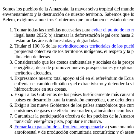
Somos los pueblos de la Amazonía, la mayor selva tropical del mundo, q
envenenamiento y la destrucción de nuestro territorio. Sabemos que l
Belém, exigimos a nuestros Gobiernos que proclamen el estado de emer
Tomar todas las medidas necesarias para
evitar el punto de no 
ilegal hasta 2025; b) alcanzar la deforestación legal cero hasta
restaurar las áreas deforestadas y degradadas.
Titular el 100 % de las
reivindicaciones territoriales de los pue
propiedad colectiva de los territorios indígenas, el respeto y la
titulación de tierras.
Considerando que los costos ambientales y sociales de la prosp
energética, dejar de promover nuevas prospecciones y exploraci
territorios afectados.
Expresamos nuestro total apoyo al SÍ en el referéndum de Ecua
enfrentar el cambio climático y el extractivismo y defender la
hidrocarburos en sus costas.
Exigir a los Gobiernos de los países históricamente más causa
países en desarrollo para la transición energética, que defendem
Exigir a los nueve Gobiernos de los países amazónicos que cum
emisiones de gases de efecto invernadero, alineándose con los ob
Garantizar la participación efectiva de los pueblos de la Amazo
transición energética justa, popular e inclusiva.
Frenar la expansión de la frontera agropecuaria
: a) sancionando
agroforestal y de producción comunitaria ecoturística; y c) as