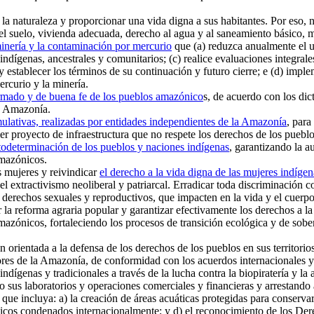
a naturaleza y proporcionar una vida digna a sus habitantes. Por eso, n
l suelo, vivienda adecuada, derecho al agua y al saneamiento básico, mov
minería y la contaminación por mercurio
que (a) reduzca anualmente el us
s indígenas, ancestrales y comunitarios; (c) realice evaluaciones integr
 y establecer los términos de su continuación y futuro cierre; e (d) impl
ercurio y la minería.
formado y de buena fe de los pueblos amazónico
s, de acuerdo con los di
la Amazonía.
ulativas, realizadas por entidades independientes de la Amazonía
, para
r proyecto de infraestructura que no respete los derechos de los pueblo
utodeterminación de los pueblos y naciones indígenas
, garantizando la 
amazónicos.
s mujeres y reivindicar
el derecho a la vida digna de las mujeres indíge
del extractivismo neoliberal y patriarcal. Erradicar toda discriminación 
os derechos sexuales y reproductivos, que impacten en la vida y el cuerpo
a reforma agraria popular y garantizar efectivamente los derechos a la
s amazónicos, fortaleciendo los procesos de transición ecológica y de so
rientada a la defensa de los derechos de los pueblos en sus territorios 
res de la Amazonía, de conformidad con los acuerdos internacionales y 
ndígenas y tradicionales a través de la lucha contra la biopiratería y l
sus laboratorios y operaciones comerciales y financieras y arrestando a 
que incluya: a) la creación de áreas acuáticas protegidas para conservar
icos condenados internacionalmente; y d) el reconocimiento de los Der