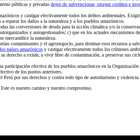
miento públicas y privadas
dejen de subvencionar, otorgar cerditos e in
s amazónicos y castigar efectivamente todos los delitos ambientales. Exi
 a reparar los daños a la naturaleza y a los pueblos amazónicos.
das las conversiones de deuda para la acción climática y/o la conservaci
utorganizados y autogestionados; c) que en los actuales mecanismos de fi
se mercantilice la naturaleza.
trias contaminantes y el agronegocio, para destinar esos recursos a sal
e los países amazónicos
y castigar efectivamente todos los crímenes ambi
derecho a existir, a vivir libre de contaminación, a preservar sus ciclo
articipación efectiva de los pueblos amazónicos en la Organización 
ectivo de los puntos anteriores.
l Perú por sus derechos y contra todo tipo de autoritarismo y violencia.
. Este es nuestro camino y nuestro compromiso.