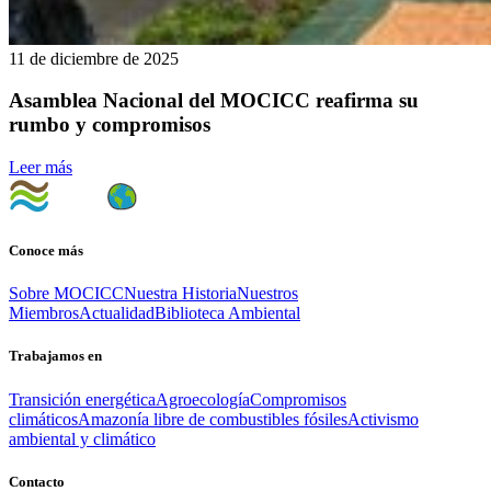
11 de diciembre de 2025
Asamblea Nacional del MOCICC reafirma su
rumbo y compromisos
Leer más
Conoce más
Sobre MOCICC
Nuestra Historia
Nuestros
Miembros
Actualidad
Biblioteca Ambiental
Trabajamos en
Transición energética
Agroecología
Compromisos
climáticos
Amazonía libre de combustibles fósiles
Activismo
ambiental y climático
Contacto